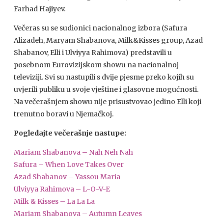
Farhad Hajiyev.
Večeras su se sudionici nacionalnog izbora (Safura
Alizadeh, Maryam Shabanova, Milk&Kisses group, Azad
Shabanov, Elli i Ulviyya Rahimova) predstavili u
posebnom Eurovizijskom showu na nacionalnoj
televiziji. Svi su nastupili s dvije pjesme preko kojih su
uvjerili publiku u svoje vještine i glasovne mogućnosti.
Na večerašnjem showu nije prisustvovao jedino Elli koji
trenutno boravi u Njemačkoj.
Pogledajte večerašnje nastupe:
Mariam Shabanova – Nah Neh Nah
Safura – When Love Takes Over
Azad Shabanov – Yassou Maria
Ulviyya Rahimova – L-O-V-E
Milk & Kisses – La La La
Mariam Shabanova – Autumn Leaves