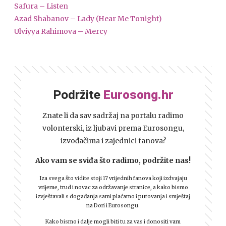
Safura – Listen
Azad Shabanov – Lady (Hear Me Tonight)
Ulviyya Rahimova – Mercy
Podržite
Eurosong.hr
Znate li da sav sadržaj na portalu radimo
volonterski, iz ljubavi prema Eurosongu,
izvođačima i zajednici fanova?
Ako vam se sviđa što radimo, podržite nas!
Iza svega što vidite stoji 17 vrijednih fanova koji izdvajaju
vrijeme, trud i novac za održavanje stranice, a kako bismo
izvještavali s događanja sami plaćamo i putovanja i smještaj
na Dori i Eurosongu.
Kako bismo i dalje mogli biti tu za vas i donositi vam