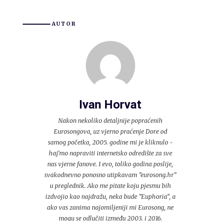
AUTOR
Ivan Horvat
Nakon nekoliko detaljnije popraćenih
Eurosongova, uz vjerno praćenje Dore od
samog početka, 2005. godine mi je kliknulo -
haj'mo napraviti internetsko odredište za sve
nas vjerne fanove. I evo, toliko godina poslije,
svakodnevno ponosno utipkavam "eurosong.hr"
u preglednik. Ako me pitate koju pjesmu bih
izdvojio kao najdražu, neka bude "Euphoria", a
ako vas zanima najomiljeniji mi Eurosong, ne
mogu se odlučiti između 2003. i 2016.