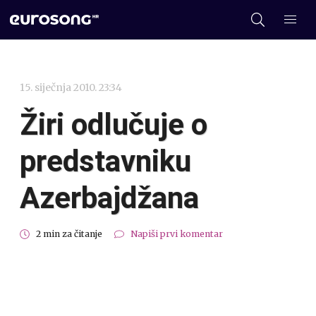
15. siječnja 2010. 23:34
Žiri odlučuje o
predstavniku
Azerbajdžana
2 min za čitanje
Napiši prvi komentar