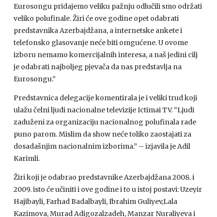
Eurosongu pridajemo veliku pažnju odlučili smo održati
veliko polufinale. Žiri će ove godine opet odabrati
predstavnika Azerbajdžana, a internetske ankete i
telefonsko glasovanje neće biti omgućene. U ovome
izboru nemamo komercijalnih interesa, a naš jedini cilj
je odabrati najboljeg pjevača da nas predstavlja na
Eurosongu.”
Predstavnica delegacije komentirala je i veliki trud koji
ulažu čelni ljudi nacionalne televizije Ictimai TV. “Ljudi
zaduženi za organizaciju nacionalnog polufinala rade
puno parom. Mislim da show neće toliko zaostajati za
dosadašnjim nacionalnim izborima.” – izjavila je Adil
Karimli.
Žiri koji je odabrao predstavnike Azerbajdžana 2008. i
2009. isto će učiniti i ove godine i to u istoj postavi: Uzeyir
Hajibayli, Farhad Badalbayli, Ibrahim Guliyev,Lala
Kazimova, Murad Adigozalzadeh, Manzar Nuraliyeva i