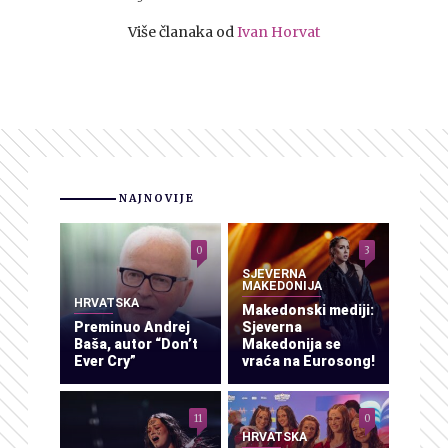
Više članaka od
Ivan Horvat
NAJNOVIJE
0
3
SJEVERNA
MAKEDONIJA
HRVATSKA
Makedonski mediji:
Preminuo Andrej
Sjeverna
Baša, autor “Don’t
Makedonija se
Ever Cry”
vraća na Eurosong!
11
0
HRVATSKA