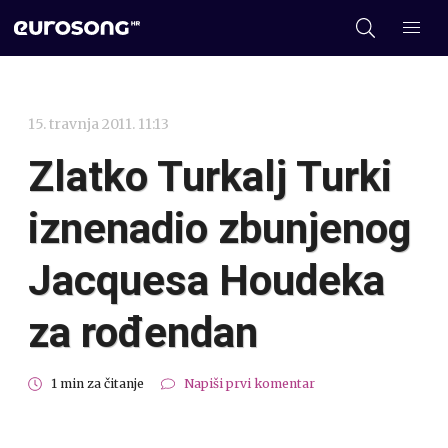
15. travnja 2011. 11:13
Zlatko Turkalj Turki
iznenadio zbunjenog
Jacquesa Houdeka
za rođendan
1 min za čitanje
Napiši prvi komentar