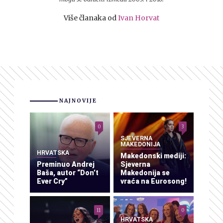
Više članaka od
Ivan Horvat
NAJNOVIJE
0
3
SJEVERNA
MAKEDONIJA
HRVATSKA
Makedonski mediji:
Preminuo Andrej
Sjeverna
Baša, autor “Don’t
Makedonija se
Ever Cry”
vraća na Eurosong!
11
0
HRVATSKA