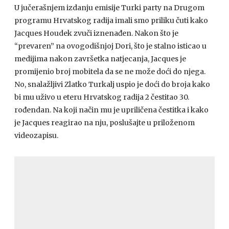
U jučerašnjem izdanju emisije Turki party na Drugom
programu Hrvatskog radija imali smo priliku čuti kako
Jacques Houdek zvuči iznenađen. Nakon što je
“prevaren” na ovogodišnjoj Dori, što je stalno isticao u
medijima nakon završetka natjecanja, Jacques je
promijenio broj mobitela da se ne može doći do njega.
No, snalažljivi Zlatko Turkalj uspio je doći do broja kako
bi mu uživo u eteru Hrvatskog radija 2 čestitao 30.
rođendan. Na koji način mu je upriličena čestitka i kako
je Jacques reagirao na nju, poslušajte u priloženom
videozapisu.