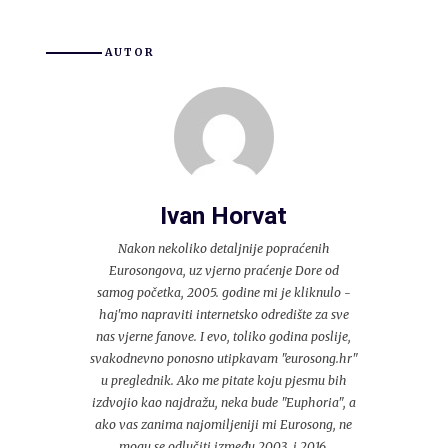
AUTOR
Ivan Horvat
Nakon nekoliko detaljnije popraćenih
Eurosongova, uz vjerno praćenje Dore od
samog početka, 2005. godine mi je kliknulo -
haj'mo napraviti internetsko odredište za sve
nas vjerne fanove. I evo, toliko godina poslije,
svakodnevno ponosno utipkavam "eurosong.hr"
u preglednik. Ako me pitate koju pjesmu bih
izdvojio kao najdražu, neka bude "Euphoria", a
ako vas zanima najomiljeniji mi Eurosong, ne
mogu se odlučiti između 2003. i 2016.