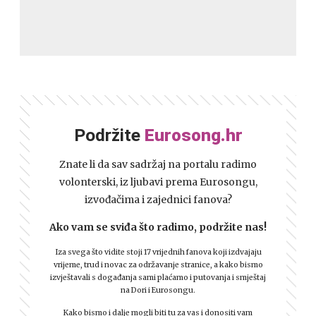
Podržite
Eurosong.hr
Znate li da sav sadržaj na portalu radimo
volonterski, iz ljubavi prema Eurosongu,
izvođačima i zajednici fanova?
Ako vam se sviđa što radimo, podržite nas!
Iza svega što vidite stoji 17 vrijednih fanova koji izdvajaju
vrijeme, trud i novac za održavanje stranice, a kako bismo
izvještavali s događanja sami plaćamo i putovanja i smještaj
na Dori i Eurosongu.
Kako bismo i dalje mogli biti tu za vas i donositi vam