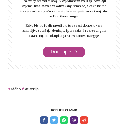
Iza svega što vidite stoji 17 vrijednih fanova koji izdvajaju
vrijeme, trud i novac za održavanje stranice, a kako bismo
izvještavali s događanja sami plaćamo i putovanja i smještaj
na Dori i Eurosongu.
Kako bismo i dalje mogli biti tu za vas i donositi vam
zanimljive sadržaje, donirajte i pomozite da
eurosong.hr
ostane mjesto okupljanja za sve fanove iz regije.
Donirajte
Video
Austrija
PODIJELI ČLANAK