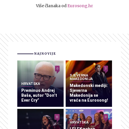
Više članaka od
Eurosong.hr
NAJNOVIJE
0
3
SJEVERNA
MAKEDONIJA
HRVATSKA
Makedonski mediji:
Preminuo Andrej
Sjeverna
Baša, autor “Don’t
Makedonija se
Ever Cry”
vraća na Eurosong!
11
0
HRVATSKA