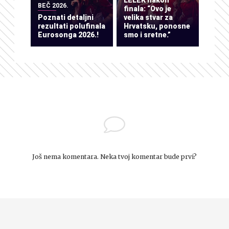
LELEK nakon
BEČ 2026.
finala: “Ovo je
Poznati detaljni
velika stvar za
rezultati polufinala
Hrvatsku, ponosne
Eurosonga 2026.!
smo i sretne.”
Još nema komentara. Neka tvoj komentar bude prvi?