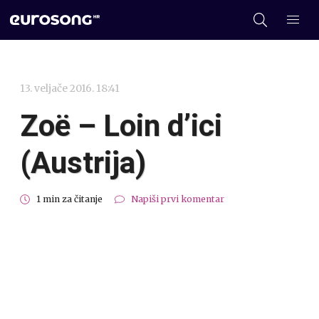
13. veljače 2016. 18:41
Zoë – Loin d’ici
(Austrija)
1 min za čitanje
Napiši prvi komentar