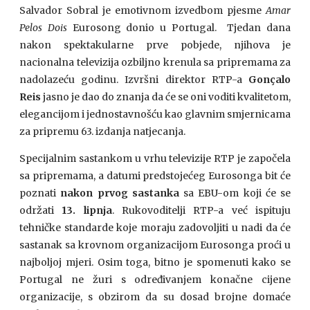
Salvador Sobral je emotivnom izvedbom pjesme
Amar
Pelos Dois
Eurosong donio u Portugal. Tjedan dana
nakon spektakularne prve pobjede, njihova je
nacionalna televizija ozbiljno krenula sa pripremama za
nadolazeću godinu. Izvršni direktor RTP-a
Gonçalo
Reis
jasno je dao do znanja da će se oni voditi kvalitetom,
elegancijom i jednostavnošću kao glavnim smjernicama
za pripremu 63. izdanja natjecanja.
Specijalnim sastankom u vrhu televizije RTP je započela
sa pripremama, a datumi predstojećeg Eurosonga bit će
poznati
nakon prvog sastanka
sa EBU-om koji će se
održati
13. lipnja
. Rukovoditelji RTP-a već ispituju
tehničke standarde koje moraju zadovoljiti u nadi da će
sastanak sa krovnom organizacijom Eurosonga proći u
najboljoj mjeri. Osim toga, bitno je spomenuti kako se
Portugal ne žuri s određivanjem konačne cijene
organizacije, s obzirom da su dosad brojne domaće