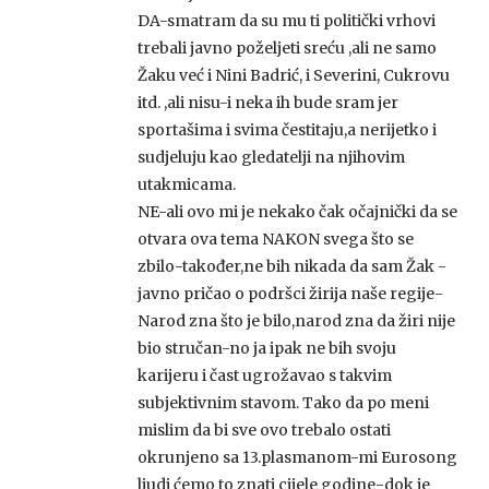
DA-smatram da su mu ti politički vrhovi
trebali javno poželjeti sreću ,ali ne samo
Žaku već i Nini Badrić, i Severini, Cukrovu
itd. ,ali nisu-i neka ih bude sram jer
sportašima i svima čestitaju,a nerijetko i
sudjeluju kao gledatelji na njihovim
utakmicama.
NE-ali ovo mi je nekako čak očajnički da se
otvara ova tema NAKON svega što se
zbilo-također,ne bih nikada da sam Žak -
javno pričao o podršci žirija naše regije-
Narod zna što je bilo,narod zna da žiri nije
bio stručan-no ja ipak ne bih svoju
karijeru i čast ugrožavao s takvim
subjektivnim stavom. Tako da po meni
mislim da bi sve ovo trebalo ostati
okrunjeno sa 13.plasmanom-mi Eurosong
ljudi ćemo to znati cijele godine-dok je