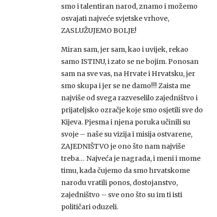
smo i talentiran narod, znamo i možemo
osvajati najveće svjetske vrhove,
ZASLUŽUJEMO BOLJE!
Miran sam, jer sam, kao i uvijek, rekao
samo ISTINU, i zato se ne bojim. Ponosan
sam na sve vas, na Hrvate i Hrvatsku, jer
smo skupa i jer se ne damo!!! Zaista me
najviše od svega razveselilo zajedništvo i
prijateljsko ozračje koje smo osjetili sve do
Kijeva. Pjesma i njena poruka učinili su
svoje – naše su vizija i misija ostvarene,
ZAJEDNIŠTVO je ono što nam najviše
treba… Najveća je nagrada, i meni i mome
timu, kada čujemo da smo hrvatskome
narodu vratili ponos, dostojanstvo,
zajedništvo – sve ono što su im ti isti
političari oduzeli.