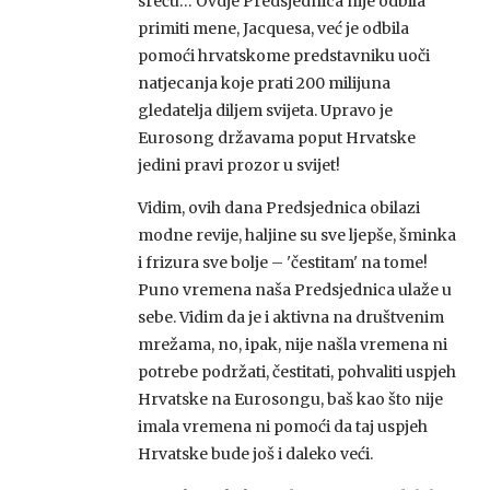
sreću… Ovdje Predsjednica nije odbila
primiti mene, Jacquesa, već je odbila
pomoći hrvatskome predstavniku uoči
natjecanja koje prati 200 milijuna
gledatelja diljem svijeta. Upravo je
Eurosong državama poput Hrvatske
jedini pravi prozor u svijet!
Vidim, ovih dana Predsjednica obilazi
modne revije, haljine su sve ljepše, šminka
i frizura sve bolje – 'čestitam' na tome!
Puno vremena naša Predsjednica ulaže u
sebe. Vidim da je i aktivna na društvenim
mrežama, no, ipak, nije našla vremena ni
potrebe podržati, čestitati, pohvaliti uspjeh
Hrvatske na Eurosongu, baš kao što nije
imala vremena ni pomoći da taj uspjeh
Hrvatske bude još i daleko veći.