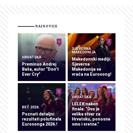
NAJNOVIJE
0
3
SJEVERNA
MAKEDONIJA
HRVATSKA
Makedonski mediji:
Preminuo Andrej
Sjeverna
Baša, autor “Don’t
Makedonija se
Ever Cry”
vraća na Eurosong!
11
0
HRVATSKA
LELEK nakon
BEČ 2026.
finala: “Ovo je
Poznati detaljni
velika stvar za
rezultati polufinala
Hrvatsku, ponosne
Eurosonga 2026.!
smo i sretne.”