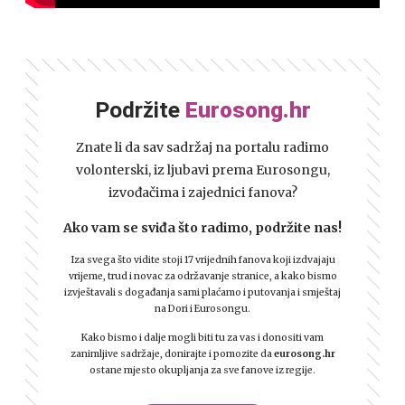
Podržite
Eurosong.hr
Znate li da sav sadržaj na portalu radimo
volonterski, iz ljubavi prema Eurosongu,
izvođačima i zajednici fanova?
Ako vam se sviđa što radimo, podržite nas!
Iza svega što vidite stoji 17 vrijednih fanova koji izdvajaju
vrijeme, trud i novac za održavanje stranice, a kako bismo
izvještavali s događanja sami plaćamo i putovanja i smještaj
na Dori i Eurosongu.
Kako bismo i dalje mogli biti tu za vas i donositi vam
zanimljive sadržaje, donirajte i pomozite da
eurosong.hr
ostane mjesto okupljanja za sve fanove iz regije.