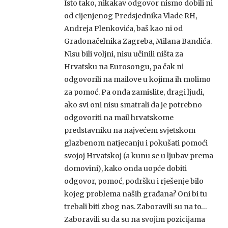
Isto tako, nikakav odgovor nismo dobili ni
od cijenjenog Predsjednika Vlade RH,
Andreja Plenkovića, baš kao ni od
Gradonačelnika Zagreba, Milana Bandića.
Nisu bili voljni, nisu učinili ništa za
Hrvatsku na Eurosongu, pa čak ni
odgovorili na mailove u kojima ih molimo
za pomoć. Pa onda zamislite, dragi ljudi,
ako svi oni nisu smatrali da je potrebno
odgovoriti na mail hrvatskome
predstavniku na najvećem svjetskom
glazbenom natjecanju i pokušati pomoći
svojoj Hrvatskoj (a kunu se u ljubav prema
domovini), kako onda uopće dobiti
odgovor, pomoć, podršku i rješenje bilo
kojeg problema naših građana? Oni bi tu
trebali biti zbog nas. Zaboravili su na to…
Zaboravili su da su na svojim pozicijama