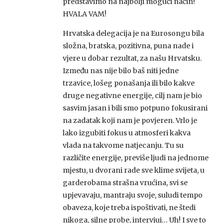
predstavimo na najbolji mogući način!
HVALA VAM!
Hrvatska delegacija je na Eurosongu bila
složna, bratska, pozitivna, puna nade i
vjere u dobar rezultat, za našu Hrvatsku.
Između nas nije bilo baš niti jedne
trzavice, lošeg ponašanja ili bilo kakve
druge negativne energije, cilj nam je bio
sasvim jasan i bili smo potpuno fokusirani
na zadatak koji nam je povjeren. Vrlo je
lako izgubiti fokus u atmosferi kakva
vlada na takvome natjecanju. Tu su
različite energije, previše ljudi na jednome
mjestu, u dvorani rade sve klime svijeta, u
garderobama strašna vrućina, svi se
upjevavaju, mantraju svoje, suludi tempo
obaveza, koje treba ispoštivati, ne štedi
nikoga, silne probe, intervjui… Uh! I sve to