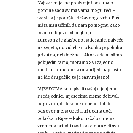
Najiskrenije, najponiznije i bez imalo
gorčine sada svima vama mogu reći –
izostala je podrška državnoga vrha. Baš
ništa nisu učinili da nam pomognu kako
bismo u Kijevu bili najbolji.
Eurosong je glazbeno natjecanje, najveće
na svijetu, no vidjeli smo koliko je politika
prisutna, neizbježna… Ako ikada mislimo
pobijediti tamo, moramo SVI zajedno
raditi na tome, dosta unaprijed, naprosto
ne ide drugačije, to je sasvim jasno!
MJESECIMA smo pisali našoj cijenjenoj
Predsjednici, mjesecima nismo dobivali
odgovora, da bismo konačno dobili
odgovor njena Ureda, tri tjedna uoči
odlaska u Kijev – kako nažalost nema
vremena primiti nas i kako nam želi svu