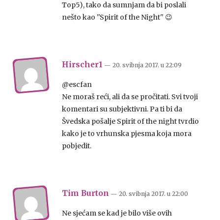
Top5), tako da sumnjam da bi poslali
nešto kao ''Spirit of the Night'' 😉
Hirscher1
— 20. svibnja 2017.
u
22:09
@escfan
Ne moraš reći, ali da se pročitati. Svi tvoji
komentari su subjektivni. Pa ti bi da
Švedska pošalje Spirit of the night tvrdio
kako je to vrhunska pjesma koja mora
pobjedit.
Tim Burton
— 20. svibnja 2017.
u
22:00
Ne sjećam se kad je bilo više ovih