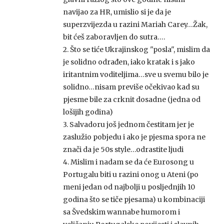
navijao za HR, umislio si je da je
superzvijezda u razini Mariah Carey…Žak,
bit ćeš zaboravljen do sutra….
2. Što se tiće Ukrajinskog "posla", mislim da
je solidno odrađen, iako kratak i s jako
iritantnim voditeljima…sve u svemu bilo je
solidno…nisam previše očekivao kad su
pjesme bile za crknit dosadne (jedna od
lošijih godina)
3. Salvadoru još jednom čestitam jer je
zaslužio pobjedu i ako je pjesma spora ne
znači da je 50s style…odrastite ljudi
4. Mislim i nadam se da će Eurosong u
Portugalu biti u razini onog u Ateni (po
meni jedan od najbolji u posljednjih 10
godina što se tiče pjesama) u kombinaciji
sa Švedskim wannabe humorom i