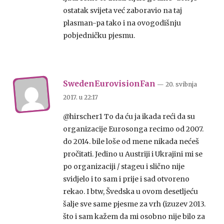
ostatak svijeta već zaboravio na taj
plasman-pa tako i na ovogodišnju
pobjedničku pjesmu.
SwedenEurovisionFan
— 20. svibnja
2017.
u
22:17
@hirscher1 To da ću ja ikada reći da su
organizacije Eurosonga recimo od 2007.
do 2014. bile loše od mene nikada nećeš
pročitati. Jedino u Austriji i Ukrajini mi se
po organizaciji / stageu i slično nije
svidjelo i to sam i prije i sad otvoreno
rekao. I btw, Švedska u ovom desetljeću
šalje sve same pjesme za vrh (izuzev 2013.
što i sam kažem da mi osobno nije bilo za