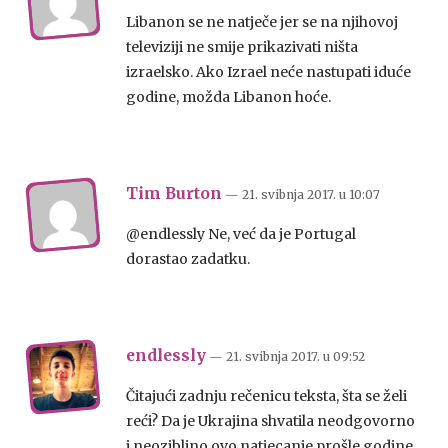
Libanon se ne natječe jer se na njihovoj
televiziji ne smije prikazivati ništa
izraelsko. Ako Izrael neće nastupati iduće
godine, možda Libanon hoće.
Tim Burton
— 21. svibnja 2017.
u
10:07
@endlessly Ne, već da je Portugal
dorastao zadatku.
endlessly
— 21. svibnja 2017.
u
09:52
Čitajući zadnju rečenicu teksta, šta se želi
reći? Da je Ukrajina shvatila neodgovorno
i neozibljno ovo natjecanje prošle godine.