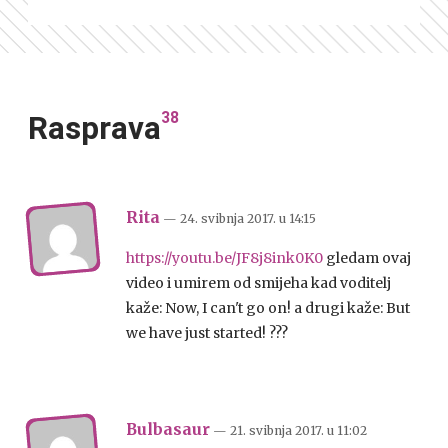
38
Rasprava
Rita
— 24. svibnja 2017.
u
14:15
https://youtu.be/JF8j8ink0K0
gledam ovaj
video i umirem od smijeha kad voditelj
kaže: Now, I can't go on! a drugi kaže: But
we have just started! ???
Bulbasaur
— 21. svibnja 2017.
u
11:02