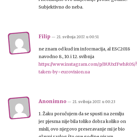
Subjektivno do neba.
Filip
— 21. svibnja 2017.
u
00:51
ne znam od kud im informacija, al ESC2018
navodno 8., 10. i 12. svibnja
https://www.instagram.com/p/BUUxfFwhR0S/
taken-by=eurovision.ua
Anonimno
— 21. svibnja 2017.
u
00:23
1. Žaku poručujem da se spusti na zemlju
jer pjesma nije bila toliko dobra koliko on
misli, ovo njegovo preseravanje mi je bio
glavni razlog što ove godine nisam