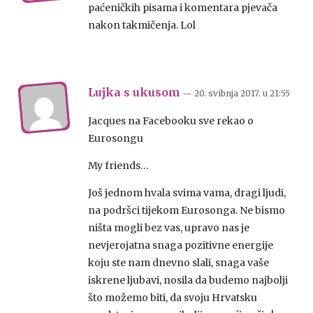
paćeničkih pisama i komentara pjevača
nakon takmičenja. Lol
Lujka s ukusom
— 20. svibnja 2017.
u
21:55
Jacques na Facebooku sve rekao o
Eurosongu
My friends…
Još jednom hvala svima vama, dragi ljudi,
na podršci tijekom Eurosonga. Ne bismo
ništa mogli bez vas, upravo nas je
nevjerojatna snaga pozitivne energije
koju ste nam dnevno slali, snaga vaše
iskrene ljubavi, nosila da budemo najbolji
što možemo biti, da svoju Hrvatsku