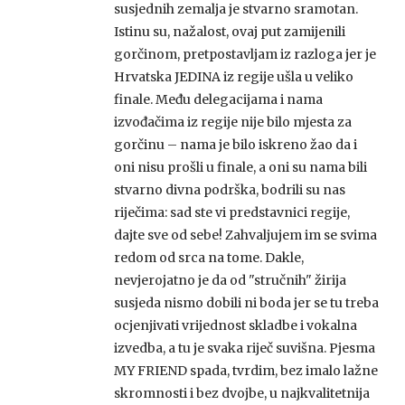
susjednih zemalja je stvarno sramotan.
Istinu su, nažalost, ovaj put zamijenili
gorčinom, pretpostavljam iz razloga jer je
Hrvatska JEDINA iz regije ušla u veliko
finale. Među delegacijama i nama
izvođačima iz regije nije bilo mjesta za
gorčinu – nama je bilo iskreno žao da i
oni nisu prošli u finale, a oni su nama bili
stvarno divna podrška, bodrili su nas
riječima: sad ste vi predstavnici regije,
dajte sve od sebe! Zahvaljujem im se svima
redom od srca na tome. Dakle,
nevjerojatno je da od "stručnih" žirija
susjeda nismo dobili ni boda jer se tu treba
ocjenjivati vrijednost skladbe i vokalna
izvedba, a tu je svaka riječ suvišna. Pjesma
MY FRIEND spada, tvrdim, bez imalo lažne
skromnosti i bez dvojbe, u najkvalitetnija