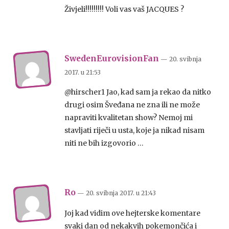
Živjeli!!!!!!!!! Voli vas vaš JACQUES ?
SwedenEurovisionFan
— 20. svibnja
2017.
u
21:53
@hirscher1 Jao, kad sam ja rekao da nitko
drugi osim Šveđana ne zna ili ne može
napraviti kvalitetan show? Nemoj mi
stavljati riječi u usta, koje ja nikad nisam
niti ne bih izgovorio …
Ro
— 20. svibnja 2017.
u
21:43
Joj kad vidim ove hejterske komentare
svaki dan od nekakvih pokemončića i