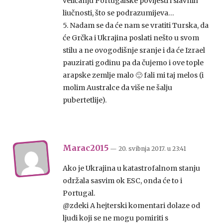
veličanju Portugalske povijesti i slavnih
liučnosti, što se podrazumijeva…
5. Nadam se da će nam se vratiti Turska, da
će Grčka i Ukrajina poslati nešto u svom
stilu a ne ovogodišnje sranje i da će Izrael
pauzirati godinu pa da čujemo i ove tople
arapske zemlje malo 🙂 fali mi taj melos (i
molim Australce da više ne šalju
pubertetlije).
Marac2015
— 20. svibnja 2017.
u
23:41
Ako je Ukrajina u katastrofalnom stanju
održala sasvim ok ESC, onda će to i
Portugal.
@zdeki A hejterski komentari dolaze od
ljudi koji se ne mogu pomiriti s