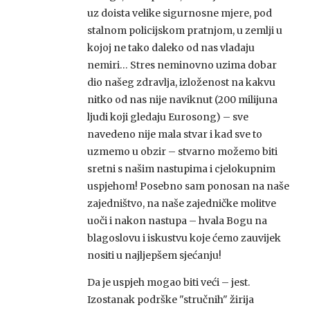
uz doista velike sigurnosne mjere, pod
stalnom policijskom pratnjom, u zemlji u
kojoj ne tako daleko od nas vladaju
nemiri… Stres neminovno uzima dobar
dio našeg zdravlja, izloženost na kakvu
nitko od nas nije naviknut (200 milijuna
ljudi koji gledaju Eurosong) – sve
navedeno nije mala stvar i kad sve to
uzmemo u obzir – stvarno možemo biti
sretni s našim nastupima i cjelokupnim
uspjehom! Posebno sam ponosan na naše
zajedništvo, na naše zajedničke molitve
uoči i nakon nastupa – hvala Bogu na
blagoslovu i iskustvu koje ćemo zauvijek
nositi u najljepšem sjećanju!
Da je uspjeh mogao biti veći – jest.
Izostanak podrške "stručnih" žirija