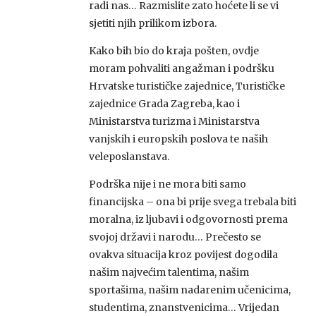
radi nas… Razmislite zato hoćete li se vi
sjetiti njih prilikom izbora.
Kako bih bio do kraja pošten, ovdje
moram pohvaliti angažman i podršku
Hrvatske turističke zajednice, Turističke
zajednice Grada Zagreba, kao i
Ministarstva turizma i Ministarstva
vanjskih i europskih poslova te naših
veleposlanstava.
Podrška nije i ne mora biti samo
financijska – ona bi prije svega trebala biti
moralna, iz ljubavi i odgovornosti prema
svojoj državi i narodu… Prečesto se
ovakva situacija kroz povijest dogodila
našim najvećim talentima, našim
sportašima, našim nadarenim učenicima,
studentima, znanstvenicima… Vrijedan