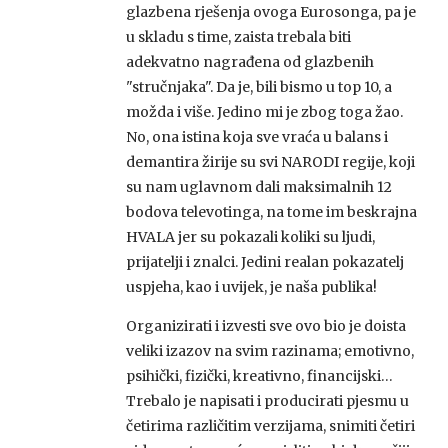
glazbena rješenja ovoga Eurosonga, pa je
u skladu s time, zaista trebala biti
adekvatno nagrađena od glazbenih
"stručnjaka". Da je, bili bismo u top 10, a
možda i više. Jedino mi je zbog toga žao.
No, ona istina koja sve vraća u balans i
demantira žirije su svi NARODI regije, koji
su nam uglavnom dali maksimalnih 12
bodova televotinga, na tome im beskrajna
HVALA jer su pokazali koliki su ljudi,
prijatelji i znalci. Jedini realan pokazatelj
uspjeha, kao i uvijek, je naša publika!
Organizirati i izvesti sve ovo bio je doista
veliki izazov na svim razinama; emotivno,
psihički, fizički, kreativno, financijski…
Trebalo je napisati i producirati pjesmu u
četirima različitim verzijama, snimiti četiri