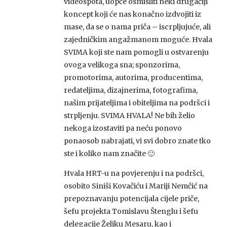
videospota, uopće osmisliti neki drugačiji
koncept koji će nas konačno izdvojiti iz
mase, da se o nama priča – iscrpljujuće, ali
zajedničkim angažmanom moguće. Hvala
SVIMA koji ste nam pomogli u ostvarenju
ovoga velikoga sna; sponzorima,
promotorima, autorima, producentima,
redateljima, dizajnerima, fotografima,
našim prijateljima i obiteljima na podršci i
strpljenju. SVIMA HVALA! Ne bih želio
nekoga izostaviti pa neću ponovo
ponaosob nabrajati, vi svi dobro znate tko
ste i koliko nam značite 🙂
Hvala HRT-u na povjerenju i na podršci,
osobito Siniši Kovačiću i Mariji Nemčić na
prepoznavanju potencijala cijele priče,
šefu projekta Tomislavu Štenglu i šefu
delegacije Željku Mesaru, kao i