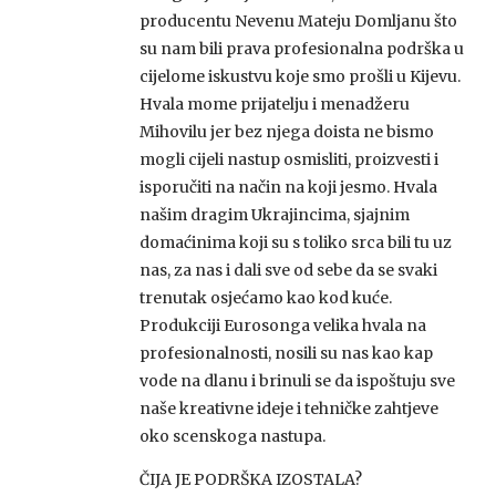
producentu Nevenu Mateju Domljanu što
su nam bili prava profesionalna podrška u
cijelome iskustvu koje smo prošli u Kijevu.
Hvala mome prijatelju i menadžeru
Mihovilu jer bez njega doista ne bismo
mogli cijeli nastup osmisliti, proizvesti i
isporučiti na način na koji jesmo. Hvala
našim dragim Ukrajincima, sjajnim
domaćinima koji su s toliko srca bili tu uz
nas, za nas i dali sve od sebe da se svaki
trenutak osjećamo kao kod kuće.
Produkciji Eurosonga velika hvala na
profesionalnosti, nosili su nas kao kap
vode na dlanu i brinuli se da ispoštuju sve
naše kreativne ideje i tehničke zahtjeve
oko scenskoga nastupa.
ČIJA JE PODRŠKA IZOSTALA?