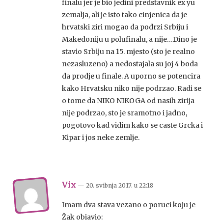
finalu jer je bio jedini predstavnik ex yu
zemalja, ali je isto tako cinjenica da je
hrvatski ziri mogao da podrzi Srbiju i
Makedoniju u polufinalu, a nije…Dino je
stavio Srbiju na 15. mjesto (sto je realno
nezasluzeno) a nedostajala su joj 4 boda
da prodje u finale. A uporno se potencira
kako Hrvatsku niko nije podrzao. Radi se
o tome da NIKO NIKOGA od nasih zirija
nije podrzao, sto je sramotno i jadno,
pogotovo kad vidim kako se caste Grcka i
Kipar i jos neke zemlje.
Vix
— 20. svibnja 2017.
u
22:18
Imam dva stava vezano o poruci koju je
Žak objavio: