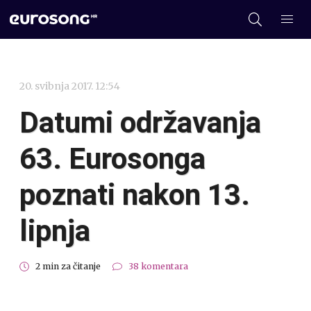
20. svibnja 2017. 12:54
Datumi održavanja
63. Eurosonga
poznati nakon 13.
lipnja
2 min za čitanje
38 komentara