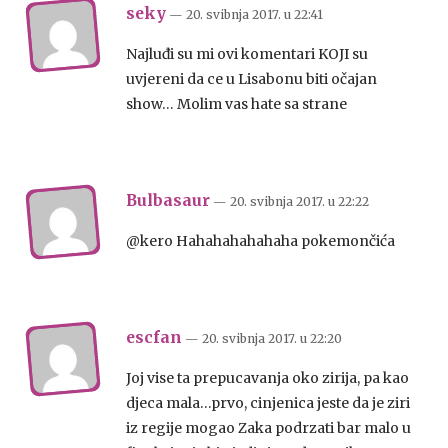
seky
— 20. svibnja 2017.
u
22:41
Najluđi su mi ovi komentari KOJI su
uvjereni da ce u Lisabonu biti očajan
show… Molim vas hate sa strane
Bulbasaur
— 20. svibnja 2017.
u
22:22
@kero Hahahahahahaha pokemončića
escfan
— 20. svibnja 2017.
u
22:20
Joj vise ta prepucavanja oko zirija, pa kao
djeca mala…prvo, cinjenica jeste da je ziri
iz regije mogao Zaka podrzati bar malo u