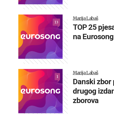
Marija Labaš
13
TOP 25 pjesa
na Eurosongu
Marija Labaš
1
Danski zbor
drugog izdan
zborova