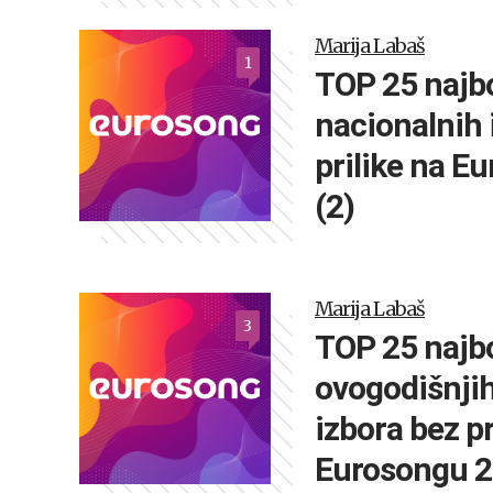
Marija Labaš
1
TOP 25 najb
nacionalnih 
prilike na E
(2)
Marija Labaš
3
TOP 25 najb
ovogodišnjih
izbora bez pr
Eurosongu 2