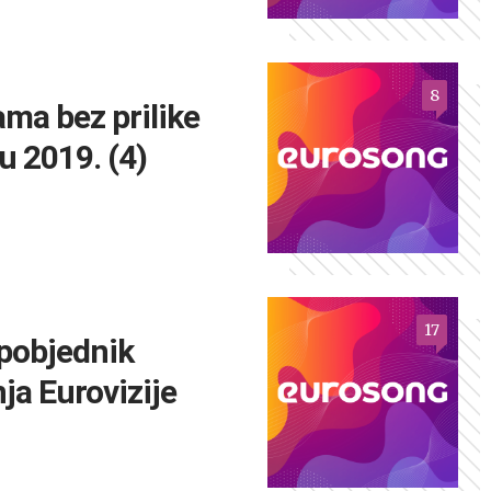
8
ma bez prilike
 2019. (4)
17
 pobjednik
ja Eurovizije