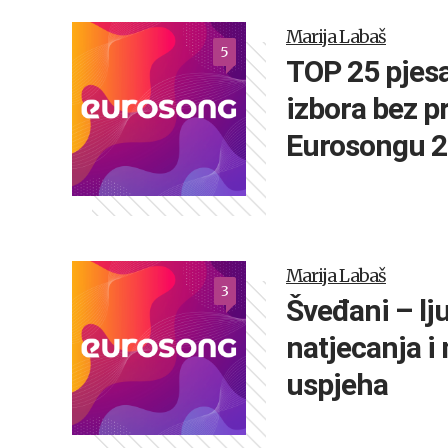
Marija Labaš
5
TOP 25 pjes
izbora bez pr
Eurosongu 2
Marija Labaš
3
Šveđani – lju
natjecanja i
uspjeha