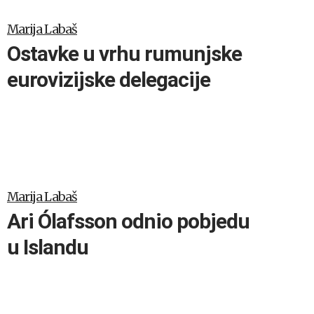
Marija Labaš
Ostavke u vrhu rumunjske
eurovizijske delegacije
Marija Labaš
Ari Ólafsson odnio pobjedu
u Islandu