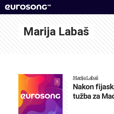
Marija Labaš
Marija Labaš
5
Nakon fijask
tužba za M