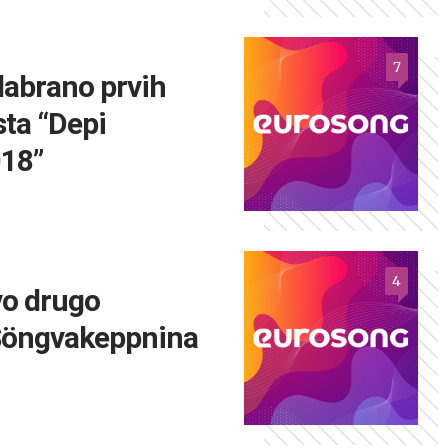
7
dabrano prvih
sta “Depi
018”
4
vo drugo
„Söngvakeppnina