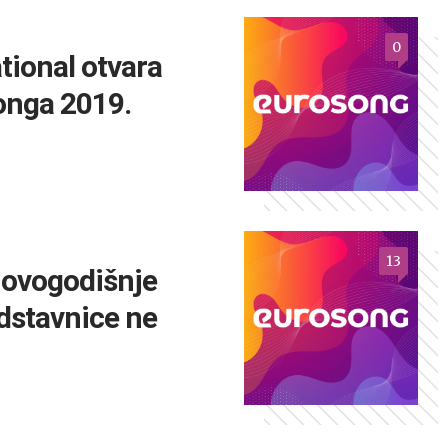
0
tional otvara
onga 2019.
13
 ovogodišnje
dstavnice ne