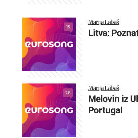
Marija Labaš
19
Litva: Poznati
Marija Labaš
28
Melovin iz U
Portugal