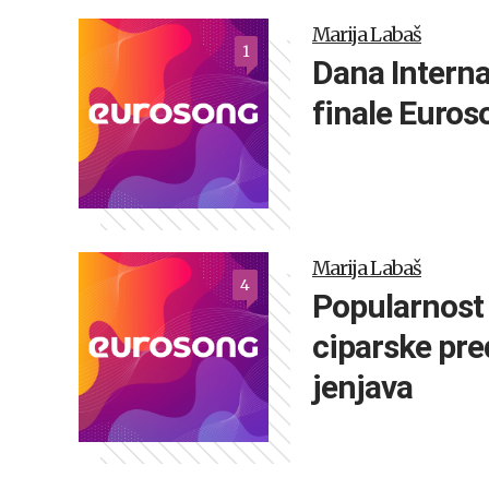
Marija Labaš
1
Dana Interna
finale Euros
Marija Labaš
4
Popularnost
ciparske pre
jenjava