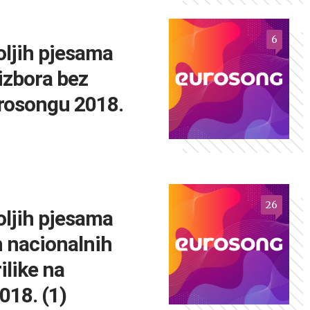
6
oljih pjesama
izbora bez
urosongu 2018.
26
oljih pjesama
 nacionalnih
ilike na
018. (1)