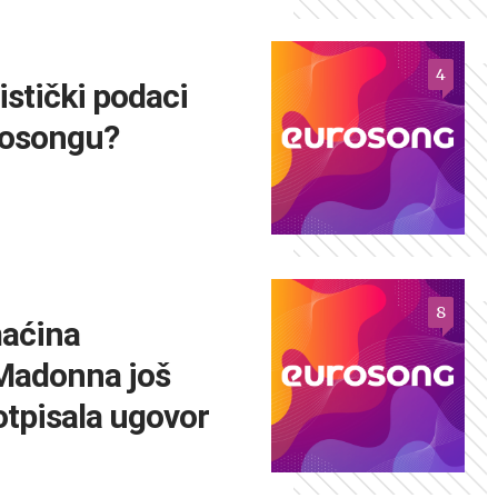
4
istički podaci
rosongu?
8
aćina
Madonna još
potpisala ugovor