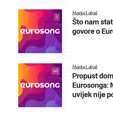
Marija Labaš
1
Što nam stat
govore o Eu
Marija Labaš
40
Propust dom
Eurosonga: 
uvijek nije 