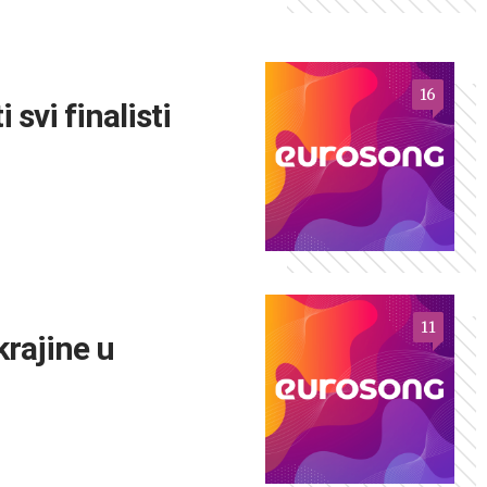
16
 svi finalisti
11
krajine u