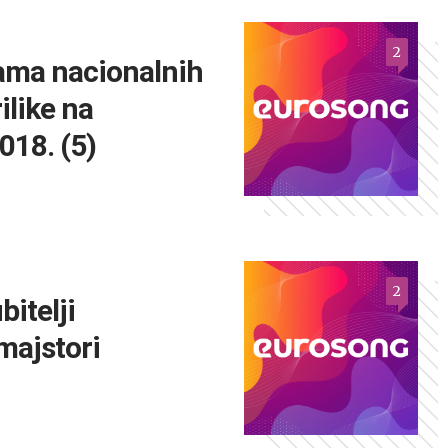
2
ama nacionalnih
ilike na
018. (5)
2
bitelji
 majstori