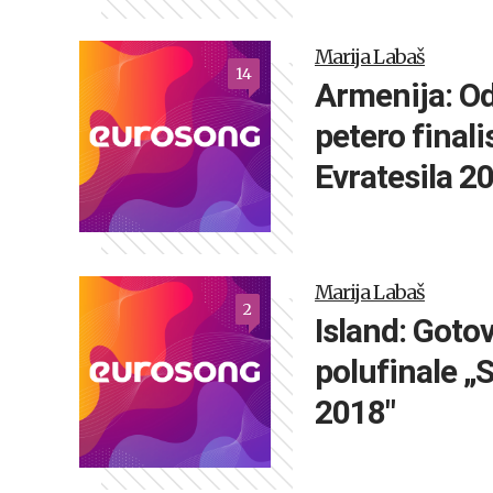
Marija Labaš
14
Armenija: O
petero finali
Evratesila 2
Marija Labaš
2
Island: Goto
polufinale 
2018″