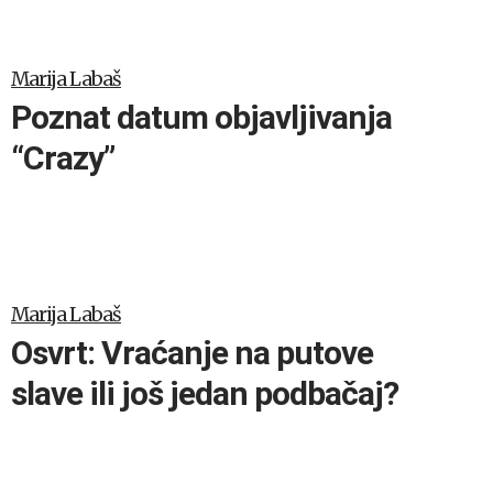
Marija Labaš
Poznat datum objavljivanja
“Crazy”
Marija Labaš
Osvrt: Vraćanje na putove
slave ili još jedan podbačaj?