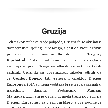
Gruzija
Tek nakon njihove treće pobjede, Gruzija će se okušati u
domaćinstvu Dječjeg Eurosonga, a čast da svoju državu
predstavlja na domaćem tlu dobio je
Gregory
Kipshidze!
Nakon održane audicije, peteročlana
komisija je upravo Gregoryu odlučila povjeriti ovaj težak
zadatak. Gruzijski su organizatori također otkrili da
će
Gordon Bonello
biti generalni direktor Dječjeg
Eurosonga 2017., a imena voditelja bi se trebala saznati u
narednim danima. Podsjetimo,
Mariam
Mamadashvilli
lani je Gruziji donijela treću pobjedu na
Dječjem Eurosongu sa pjesmom
Mzeo
, a ove godine će