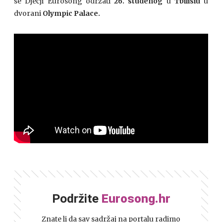
se Dječji Eurosong održati
26. studenog
u
Tbilisiu
u
dvorani
Olympic Palace.
Podržite
Eurosong.hr
Znate li da sav sadržaj na portalu radimo