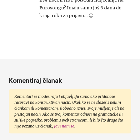
Btw hoće li HRT potvrditi natjecanje na
Eurosongu? Imaju samo još 5 dana do
kraja roka za prijavu… 🙁
Komentiraj članak
Komentari se moderiraju i objavljuju samo ako pridonose
raspravi na konstruktivan način. Ukoliko se ne slažeš s nekim
člankom ili komentarom, slobodno iznesi svoje mišljenje ali na
pristojan način. Ako se tvoj komentar odnosi na gramatičke ili
stilske pogreške, problem s web stranicom ili bilo što drugo što
nije vezano uz članak,
javi nam se
.