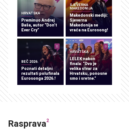
SJEVERNA
MAKEDONIJA
HRVATSKA
Makedonski mediji:
Preminuo Andrej
Sjeverna
Baša, autor “Don’t
Makedonija se
Ever Cry”
vraća na Eurosong!
11
0
HRVATSKA
LELEK nakon
BEČ 2026.
finala: “Ovo je
Poznati detaljni
velika stvar za
rezultati polufinala
Hrvatsku, ponosne
Eurosonga 2026.!
smo i sretne.”
2
Rasprava