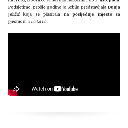
internog izbora će se saznati najkasnije do
5. listopada
.
Podsjetimo, prošle godine je Srbiju predstavljala
Dunja
Jeličić
koja se plasirala na
posljednje mjesto
sa
pjesmom
U La La La
.