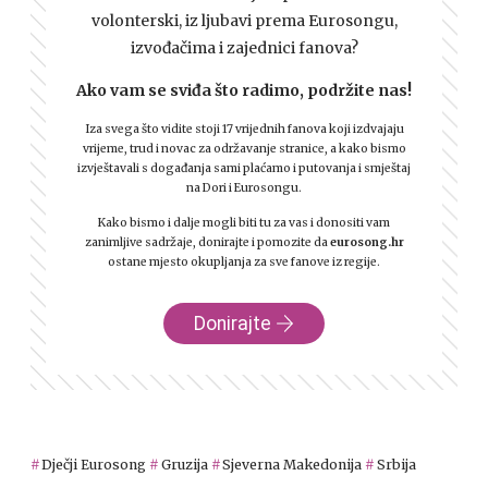
volonterski, iz ljubavi prema Eurosongu,
izvođačima i zajednici fanova?
Ako vam se sviđa što radimo, podržite nas!
Iza svega što vidite stoji 17 vrijednih fanova koji izdvajaju
vrijeme, trud i novac za održavanje stranice, a kako bismo
izvještavali s događanja sami plaćamo i putovanja i smještaj
na Dori i Eurosongu.
Kako bismo i dalje mogli biti tu za vas i donositi vam
zanimljive sadržaje, donirajte i pomozite da
eurosong.hr
ostane mjesto okupljanja za sve fanove iz regije.
Donirajte
Dječji Eurosong
Gruzija
Sjeverna Makedonija
Srbija