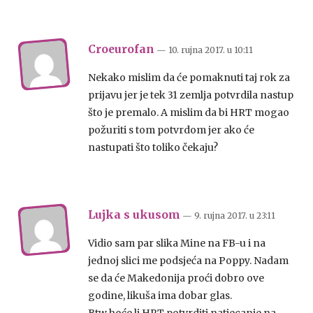
Croeurofan
— 10. rujna 2017.
u
10:11
Nekako mislim da će pomaknuti taj rok za
prijavu jer je tek 31 zemlja potvrdila nastup
što je premalo. A mislim da bi HRT mogao
požuriti s tom potvrdom jer ako će
nastupati što toliko čekaju?
Lujka s ukusom
— 9. rujna 2017.
u
23:11
Vidio sam par slika Mine na FB-u i na
jednoj slici me podsjeća na Poppy. Nadam
se da će Makedonija proći dobro ove
godine, likuša ima dobar glas.