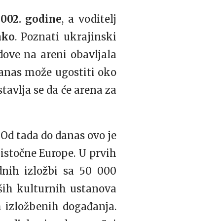
2002. godine
, a voditelj
nko
. Poznati ukrajinski
dove na areni obavljala
danas može ugostiti oko
tavlja se da će arena za
 Od tada do danas ovo je
istočne Europe. U prvih
dnih izložbi sa 50 000
iših kulturnih ustanova
h izložbenih događanja.