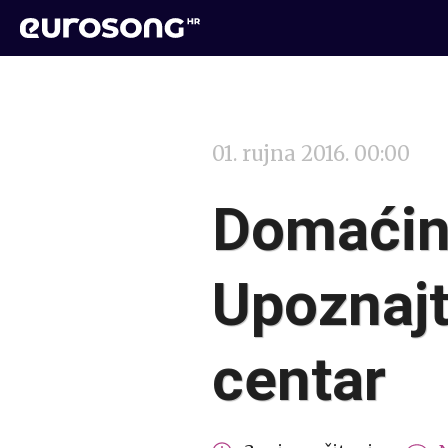
01. rujna 2016. 00:00
Domaćin
Upoznajt
centar