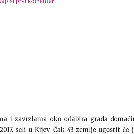
Napiši prvi komentar
ma i zavrzlama oko odabira grada domaćin
017. seli u Kijev. Čak 43 zemlje ugostit će 