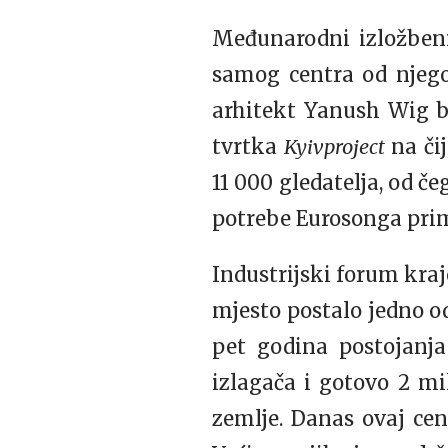
Međunarodni izložben
samog centra od njego
arhitekt Yanush Wig bi
tvrtka
Kyivproject
na čij
11 000 gledatelja, od č
potrebe Eurosonga pri
Industrijski forum kraj
mjesto postalo jedno o
pet godina postojanja
izlagača i gotovo 2 mi
zemlje. Danas ovaj cen