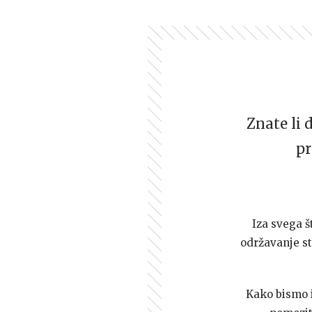
Znate li 
pr
Iza svega š
održavanje st
Kako bismo i 