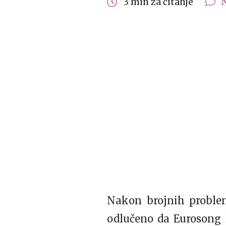
3 min za čitanje
Nakon brojnih proble
odlučeno da Eurosong 2