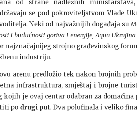
ana od strane nadležnih ministarstava,
ržavaju se pod pokroviteljstvom Vlade Ukra
voditelja. Neki od najvažnijih događaja su
Me
sti i budućnosti goriva i energije, Aqua Ukrajina
or najznačajnijeg strojno građevinskog for
žbenu industriju.
 ovu arenu predložio tek nakon brojnih probl
etna infrastruktura, smještaj i brojne tur
g kojih je ovaj centar odabran za domaćina
iti po
drugi put
. Dva polufinala i veliko fina