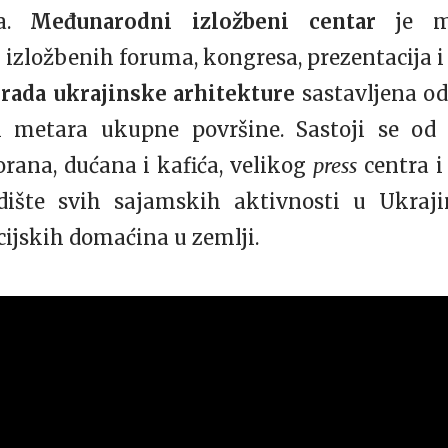
.
Međunarodni izložbeni centar
je mo
 izložbenih foruma, kongresa, prezentacija i
grada ukrajinske arhitekture
sastavljena od
 metara ukupne površine. Sastoji se od 
rana, dućana i kafića, velikog
press
centra i
dište svih sajamskih aktivnosti u Ukraj
cijskih domaćina u zemlji.