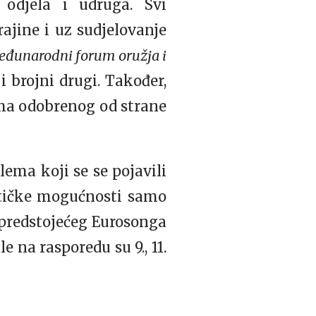
 odjela i udruga. Svi
jine i uz sudjelovanje
đunarodni forum oružja i
i brojni drugi. Također,
uma odobrenog od strane
ema koji se se pojavili
ističke mogućnosti samo
 predstojećeg Eurosonga
le na rasporedu su 9., 11.