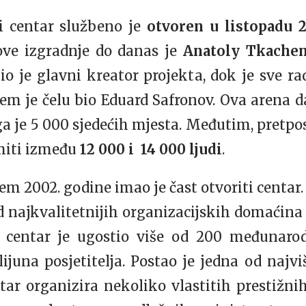
i centar službeno je
otvoren u listopadu 
ve izgradnje do danas je
Anatoly Tkache
o je glavni kreator projekta, dok je sve ra
em je čelu bio Eduard Safronov. Ova arena 
ega je 5 000 sjedećih mjesta. Međutim, pretpos
miti između
12 000 i 14 000 ljudi
.
em 2002. godine imao je čast otvoriti centar.
d najkvalitetnijih organizacijskih domaćina 
 centar je ugostio više od 200 međunaro
lijuna posjetitelja. Postao je jedna od najv
tar organizira nekoliko vlastitih prestižni