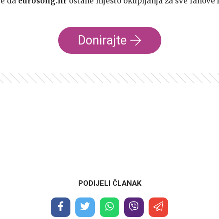
te da
eurosong.hr
ostane mjesto okupljanja za sve fanove i
Donirajte
PODIJELI ČLANAK