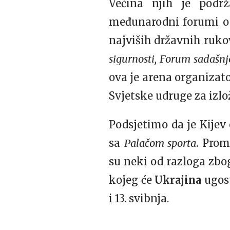
Većina njih je podrž
međunarodni forumi od
najviših državnih ruko
sigurnosti, Forum sadašnjo
ova je arena organizat
Svjetske udruge za izlo
Podsjetimo da je Kijev
sa
Palačom sporta
. Prom
su neki od razloga zbo
kojeg će
Ukrajina
ugost
i 13. svibnja.