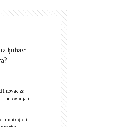
iz ljubavi
va?
d i novac za
 i putovanja i
e, donirajte i