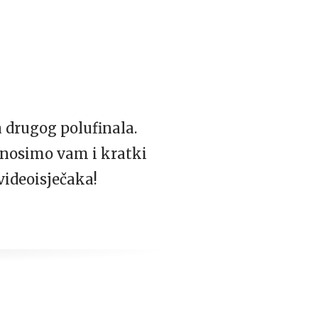
 drugog polufinala.
donosimo vam i kratki
videoisječaka!