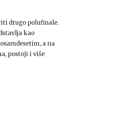
iti drugo polufinale.
dstavlja kao
i osamdesetim, a na
a, postoji i više