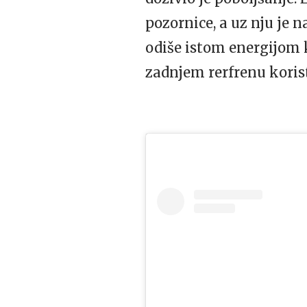
pozornice, a uz nju je n
odiše istom energijom k
zadnjem rerfrenu korist