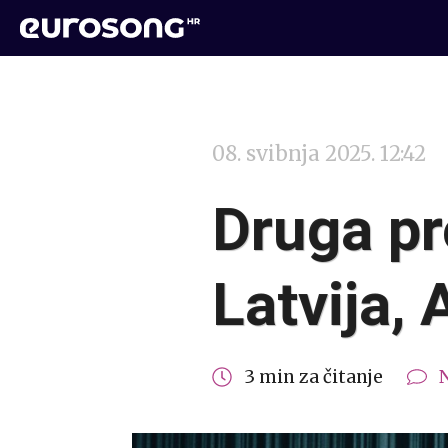
08. svibnja 2025. 12:42
Druga pro
Latvija,
3 min za čitanje