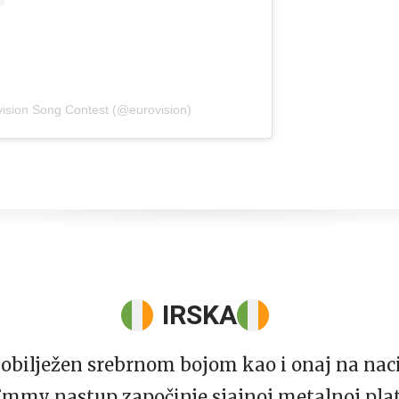
vision Song Contest (@eurovision)
IRSKA
 obilježen srebrnom bojom kao i onaj na nac
. Emmy nastup započinje sjajnoj metalnoj pla