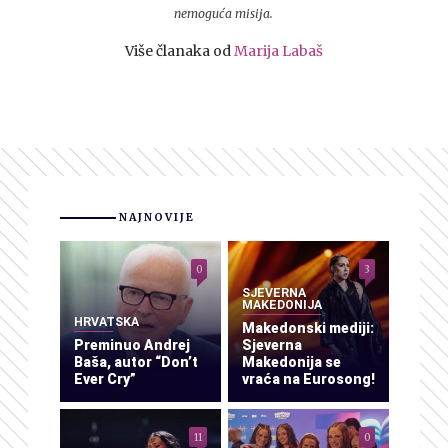
nemoguća misija.
Više članaka od
Marija Labaš
NAJNOVIJE
0
3
SJEVERNA
MAKEDONIJA
HRVATSKA
Makedonski mediji:
Preminuo Andrej
Sjeverna
Baša, autor “Don’t
Makedonija se
Ever Cry”
vraća na Eurosong!
11
0