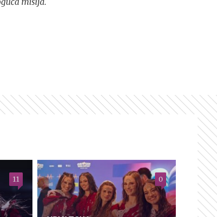
guća misija.
11
0