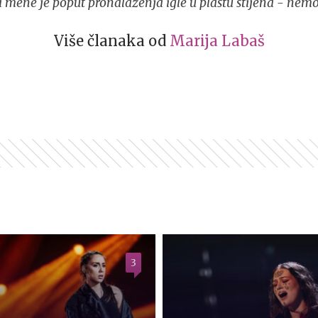
a mene je poput pronalaženja igle u plastu stijena - nemo
Više članaka od
Marija Labaš
3