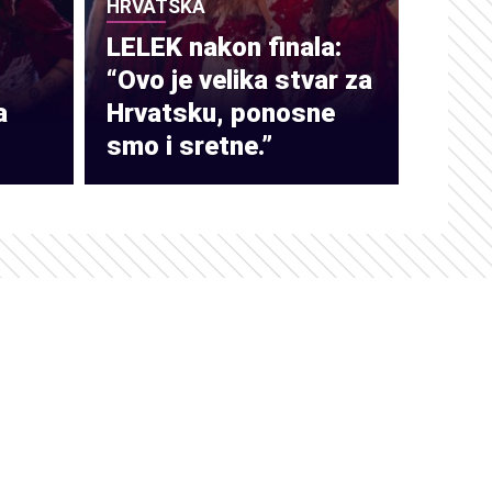
HRVATSKA
LELEK nakon finala:
“Ovo je velika stvar za
a
Hrvatsku, ponosne
smo i sretne.”