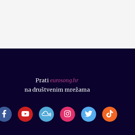
Prati
eurosong.hr
na društvenim mrežama