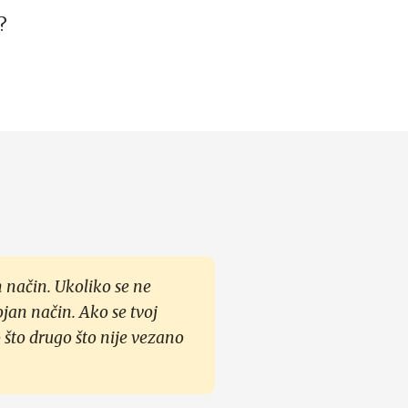
?
 način. Ukoliko se ne
ojan način. Ako se tvoj
 što drugo što nije vezano