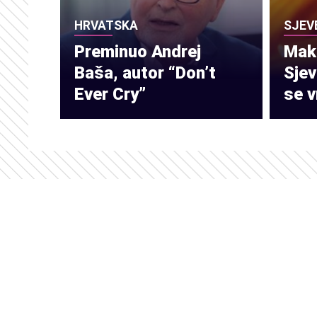
HRVATSKA
SJEV
Preminuo Andrej
Make
Baša, autor “Don’t
Sje
Ever Cry”
se v