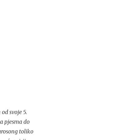
 od svoje 5.
ka pjesma do
urosong toliko