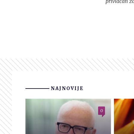
privlačan z
NAJNOVIJE
0