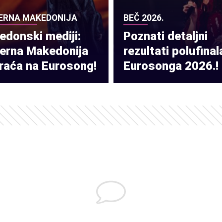
ERNA MAKEDONIJA
BEČ 2026.
donski mediji:
Poznati detaljni
verna Makedonija
rezultati polufinal
raća na Eurosong!
Eurosonga 2026.!