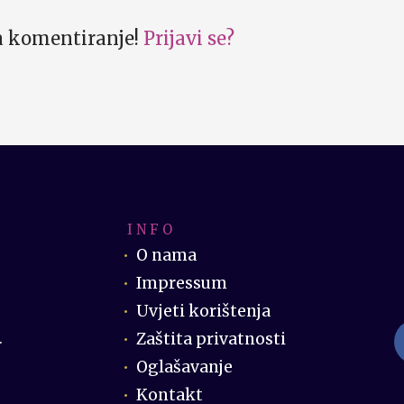
za komentiranje!
Prijavi se?
I N F O
O nama
Impressum
Uvjeti korištenja
Zaštita privatnosti
.
Oglašavanje
Kontakt