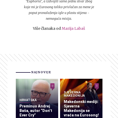
"Euphoria", a izdvojiti samo jednu stvar zbog
koje mi je Eurosong toliko privlačan za mene je
poput pronalaženja igle u plastu stijena -
nemoguća misija.
Više članaka od
Marija Labaš
NAJNOVIJE
0
3
SJEVERNA
MAKEDONIJA
HRVATSKA
Makedonski mediji:
Preminuo Andrej
Sjeverna
Baša, autor “Don’t
Makedonija se
Ever Cry”
vraća na Eurosong!