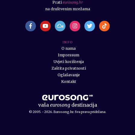
Prati
eurosong.hr
na društvenim mrežama
I N F O
O nama
Impressum
Uvjeti korištenja
Zaštita privatnosti
Oglašavanje
Kontakt
vaša
eurosong
destinacija
© 2005. - 2026. Eurosong.hr. Sva prava pridržana.