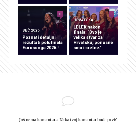
11
0
HRVATSKA
LELEK nakon
BEČ 2026.
finala: “Ovo je
Poznati detaljni
velika stvar za
rezultati polufinala
Hrvatsku, ponosne
Eurosonga 2026.!
smo i sretne.”
Još nema komentara. Neka tvoj komentar bude prvi?