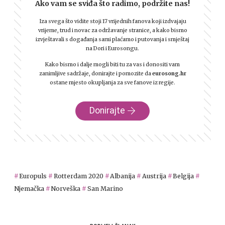
Ako vam se sviđa što radimo, podržite nas!
Iza svega što vidite stoji 17 vrijednih fanova koji izdvajaju
vrijeme, trud i novac za održavanje stranice, a kako bismo
izvještavali s događanja sami plaćamo i putovanja i smještaj
na Dori i Eurosongu.
Kako bismo i dalje mogli biti tu za vas i donositi vam
zanimljive sadržaje, donirajte i pomozite da
eurosong.hr
ostane mjesto okupljanja za sve fanove iz regije.
Donirajte
Europuls
Rotterdam 2020
Albanija
Austrija
Belgija
Njemačka
Norveška
San Marino