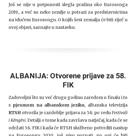
Još se nije u potpunosti slegla prašina oko Eurosonga
2019., a već su neke zemlje u potrazi za predstavnicima
na idućem Eurosongu. O kojih šest zemalja će biti riječ u
ovoj objavi, saznajte u nastavku.
ALBANIJA: Otvorene prijave za 58.
FIK
Zadovoljni što su već drugu godinu zaredom u finalu i to
s
pjesmom na albanskom jeziku
, albanska televizija
RTSH
otvorila je razdoblje prijava za 58. po redu
Festivali
i Këngësi
. Detalji o tome kada završava natječaj, kada će se
održati 58. FIK i kada će RTSH službeno potvrditi nastup
na Eurosongu 2020., još nisu poznati, no oni će biti