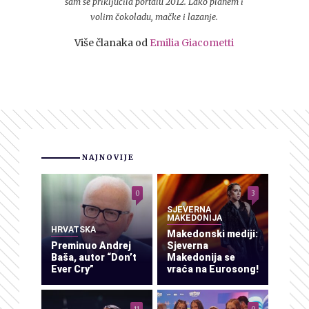
sam se priključila portalu 2012. Lako planem i
volim čokoladu, mačke i lazanje.
Više članaka od
Emilia Giacometti
NAJNOVIJE
0
3
SJEVERNA
MAKEDONIJA
HRVATSKA
Makedonski mediji:
Preminuo Andrej
Sjeverna
Baša, autor “Don’t
Makedonija se
Ever Cry”
vraća na Eurosong!
11
0