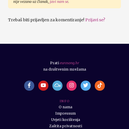
nije vezano uz članak,
javi nam se
.
Trebaš biti prijavljen za komentiranje!
Prijavi se?
Prati
eurosong.hr
na društvenim mrežama
I N F O
O nama
Impressum
Uvjeti korištenja
Zaštita privatnosti