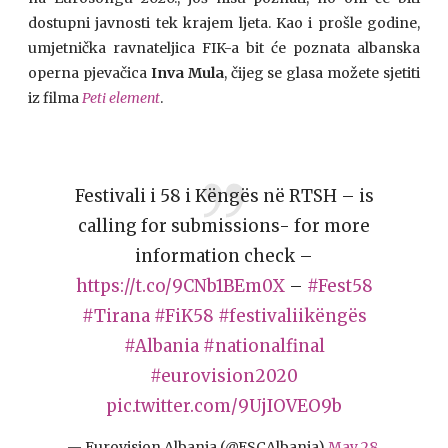
dostupni javnosti tek krajem ljeta. Kao i prošle godine,
umjetnička ravnateljica FIK-a bit će poznata albanska
operna pjevačica
Inva Mula
, čijeg se glasa možete sjetiti
iz filma
Peti element
.
Festivali i 58 i Këngës në RTSH – is
calling for submissions- for more
information check –
https://t.co/9CNb1BEm0X
–
#Fest58
#Tirana
#FiK58
#festivaliikëngës
#Albania
#nationalfinal
#eurovision2020
pic.twitter.com/9UjIOVEO9b
— Eurovision Albania (@ESCAlbania)
May 28,