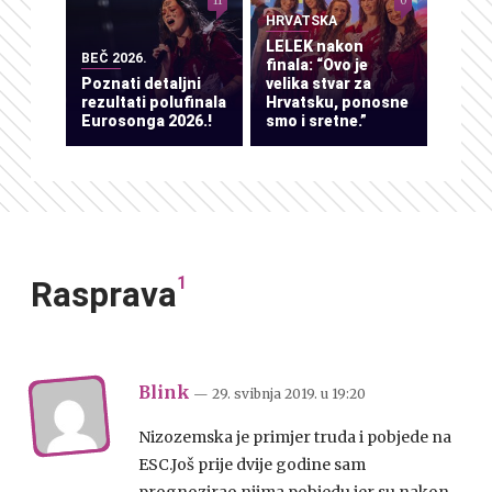
HRVATSKA
LELEK nakon
BEČ 2026.
finala: “Ovo je
Poznati detaljni
velika stvar za
rezultati polufinala
Hrvatsku, ponosne
Eurosonga 2026.!
smo i sretne.”
1
Rasprava
Blink
— 29. svibnja 2019.
u
19:20
Nizozemska je primjer truda i pobjede na
ESC.Još prije dvije godine sam
prognozirao njima pobjedu jer su nakon