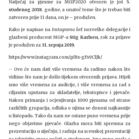
Natječaj za pjesme za MGP2020 otvoren je još
5.
studenog 2018
. godine, a unatoč tome što je trebao biti
zatvoren prije 11 dana, on je – produžen.
Kako je napisao na
Instagramu
šef norveške delegacije i
glazbeni producent MGP-a
Stig Karlsen
, rok za prijave
je produžen za
31. srpnja 2019
.
https://www.instagram.com/p/Bx-gFs9ClJk/
– Ovo će nam dati više vremena da radimo nakon što
vidimo što nam je došlo tijekom otvorenih prijava. Htjeli
smo više vremena za audicije, i više vremena za rad s
ciljanim uputama za skladatelje, tekstopisce i pjevače.
Nakon primanja i ocjenjivanja 1000 pjesama od strane
različitih grupacija, odluka o njima se donosi najkasnije
u listopadu. Tako da nam ne ostane puno vremena prije
nego objavimo pjevače. Glazba mora biti spremna za
prezentaciju u siječnju, i radnja na scenskoj prezentaciji
za televiziju mora početi u studenom. Ima puno posla s