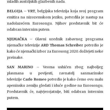
mladih austrijskih glazbenih nada.
BELGIJA
–
VRT
, belgijska televizija koja svoj program
emitira na nizozemskom jeziku, potvrdila je nastup na
nadolazećem Eurosongu. Njihov predstavnik bit će
odabran internim putem
NJEMAČKA
– Glavni urednik zabavnog programa
njemačke televizije
ARD
Thomas Schreiber
potvrdio je
kako će njemački izbor za Eurosong 2020. doživjeti neke
preinake.
SAN MARINO
– Veoma ushićen zbog najboljeg
plasmana u povijesti, ravnatelj sanmarinske
televizije
Carlo Romeo
potvrdio je kako ćemo ovu malu
apeninsku zemlju gledati i iduće godine na Eurosongu.
Predstavnik će, najvjerojatnije, biti odabran internim
putem.