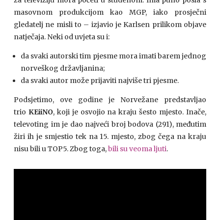
masovnom produkcijom kao MGP, iako prosječni
gledatelj ne misli to – izjavio je Karlsen prilikom objave
natječaja. Neki od uvjeta su i:
da svaki autorski tim pjesme mora imati barem jednog
norveškog državljanina;
da svaki autor može prijaviti najviše tri pjesme.
Podsjetimo, ove godine je Norvežane predstavljao
trio
KEiiNO
, koji je osvojio na kraju šesto mjesto. Inače,
televoting im je dao najveći broj bodova (291), međutim
žiri ih je smjestio tek na 15. mjesto, zbog čega na kraju
nisu bili u TOP5. Zbog toga,
bili su veoma ljuti
.