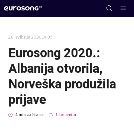
28. svibnja 2019. 19:05
Eurosong 2020.:
Albanija otvorila,
Norveška produžila
prijave
4 min za čitanje
1 komentar