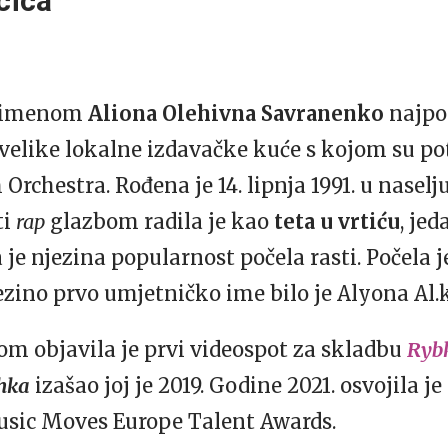
čica
m imenom
Aliona Olehivna Savranenko
najpop
 velike lokalne izdavačke kuće s kojom su pot
rchestra. Rođena je 14. lipnja 1991. u naselj
ti
rap
glazbom radila je kao
teta u vrtiću
, jed
je njezina popularnost počela rasti. Počela j
zino prvo umjetničko ime bilo je Alyona Al.
 objavila je prvi videospot za skladbu
Ryb
hka
izašao joj je 2019. Godine 2021. osvojila 
usic Moves Europe Talent Awards.