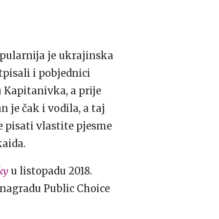
ularnija je ukrajinska
pisali i pobjednici
u Kapitanivka, a prije
an je čak i vodila, a taj
e pisati vlastite pjesme
kaida.
ky
u listopadu 2018.
je nagradu Public Choice