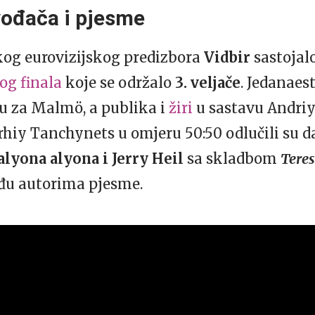
vođača i pjesme
og eurovizijskog predizbora
Vidbir
sastojalo
og finala
koje se održalo
3. veljače
. Jedanaest
tu za Malmö, a publika i
žiri
u sastavu Andriy
erhiy Tanchynets u omjeru 50:50 odlučili su d
alyona alyona i Jerry Heil
sa skladbom
Tere
đu autorima pjesme.