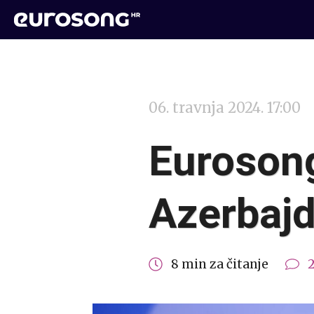
06. travnja 2024. 17:00
Eurosong
Azerbaj
8 min za čitanje