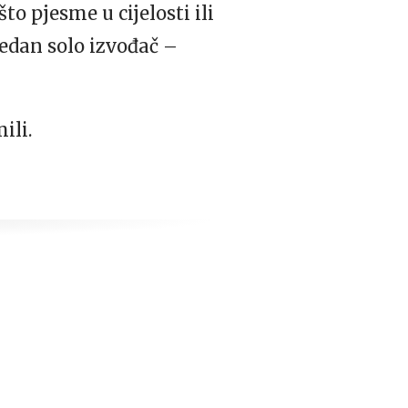
o pjesme u cijelosti ili
edan solo izvođač –
ili.