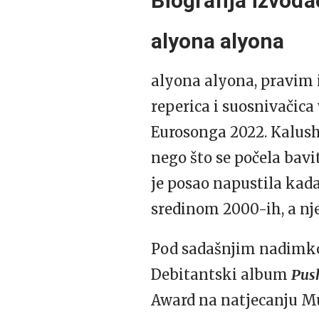
Biografija izvođa
alyona alyona
alyona alyona, pravi
reperica i suosnivačica
Eurosonga 2022. Kalush O
nego što se počela bavi
je posao napustila kada 
sredinom 2000-ih, a nje
Pod sadašnjim nadimkom
Debitantski album
Pus
Award na natjecanju M