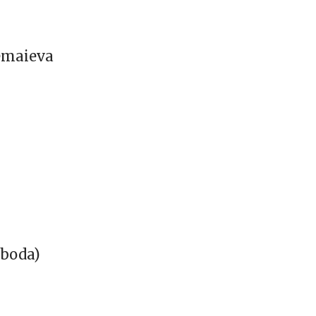
emaieva
 boda)