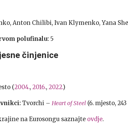
nko, Anton Chilibi, Ivan Klymenko, Yana Sh
rvom polufinalu:
5
jesne činjenice
esto (
2004.
,
2016.
,
2022.
)
vnikci:
Tvorchi –
Heart of Steel
(6. mjesto, 243
Ukrajine na Eurosongu saznajte
ovdje
.