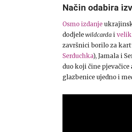
Način odabira iz
Osmo izdanje
ukrajinsk
dodjele
wildcarda
i
velik
završnici borilo za kar
Serduchka
), Jamala i S
duo koji čine pjevačice
glazbenice ujedno i me