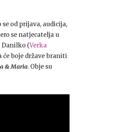
 se od prijava, audicija,
ero se natjecatelja u
 Danilko (
Verka
a će boje države braniti
sa & Maria
. Obje su