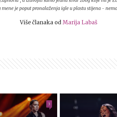
Euphoria", a izdvojiti samo jednu stvar zbog koje mi je E
a mene je poput pronalaženja igle u plastu stijena - nemo
Više članaka od
Marija Labaš
3