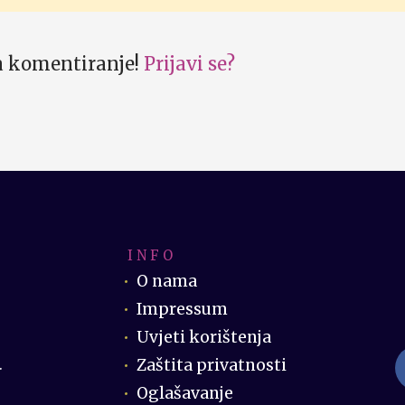
za komentiranje!
Prijavi se?
I N F O
O nama
Impressum
Uvjeti korištenja
Zaštita privatnosti
.
Oglašavanje