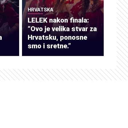
HRVATSKA
LELEK nakon finala:
“Ovo je velika stvar za
a
Hrvatsku, ponosne
smo i sretne.”