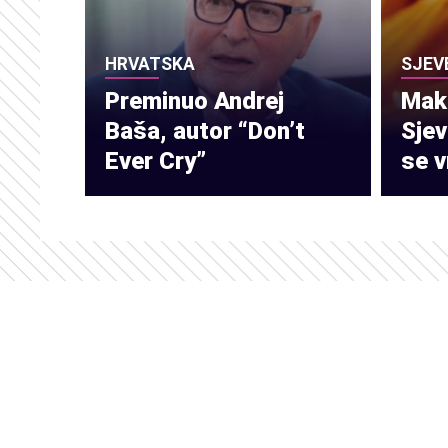
HRVATSKA
SJEV
Preminuo Andrej
Make
Baša, autor “Don’t
Sje
Ever Cry”
se v