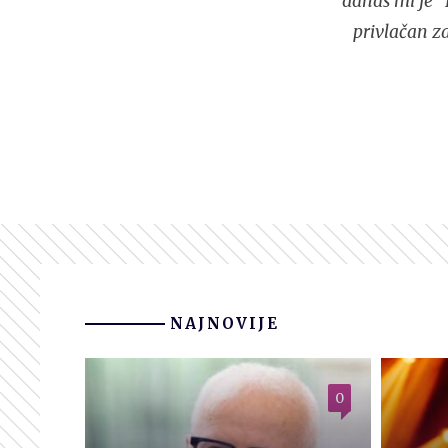
danas mi je "
privlačan z
NAJNOVIJE
0