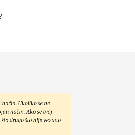
?
 način. Ukoliko se ne
ojan način. Ako se tvoj
 što drugo što nije vezano