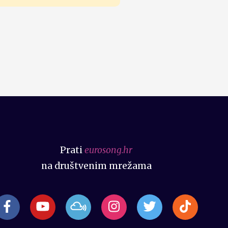
Prati
eurosong.hr
na društvenim mrežama