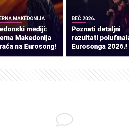
ERNA MAKEDONIJA
BEČ 2026.
donski mediji:
Poznati detaljni
verna Makedonija
rezultati polufinal
raća na Eurosong!
Eurosonga 2026.!