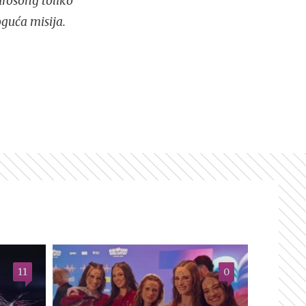
urosong toliko
guća misija.
11
0