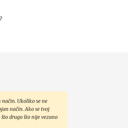
?
 način. Ukoliko se ne
ojan način. Ako se tvoj
 što drugo što nije vezano