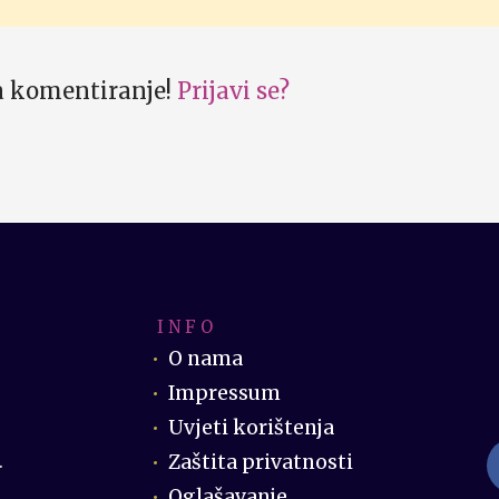
za komentiranje!
Prijavi se?
I N F O
O nama
Impressum
Uvjeti korištenja
Zaštita privatnosti
.
Oglašavanje