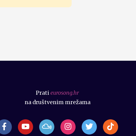
Prati
eurosong.hr
na društvenim mrežama