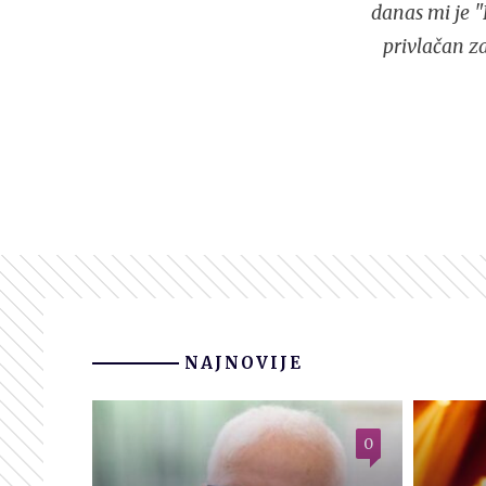
danas mi je "
privlačan z
NAJNOVIJE
0