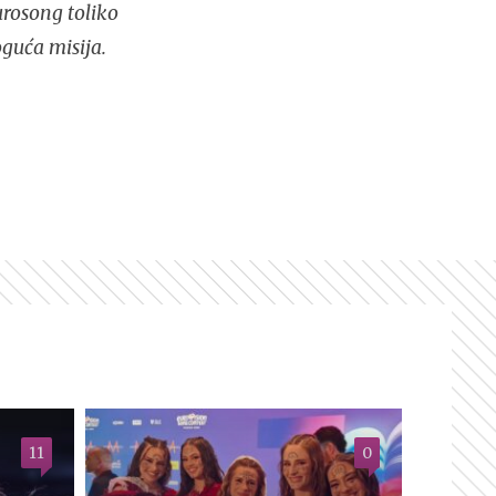
urosong toliko
guća misija.
11
0