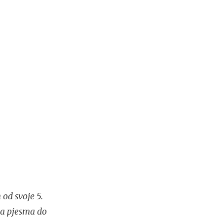
 od svoje 5.
ka pjesma do