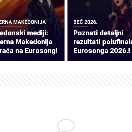
ERNA MAKEDONIJA
BEČ 2026.
donski mediji:
Poznati detaljni
verna Makedonija
rezultati polufinal
raća na Eurosong!
Eurosonga 2026.!