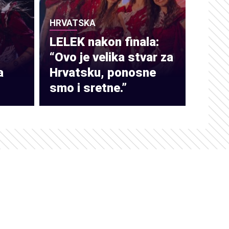
HRVATSKA
LELEK nakon finala:
“Ovo je velika stvar za
a
Hrvatsku, ponosne
smo i sretne.”