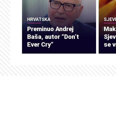
HRVATSKA
SJEV
Preminuo Andrej
Make
Baša, autor “Don’t
Sje
Ever Cry”
se v