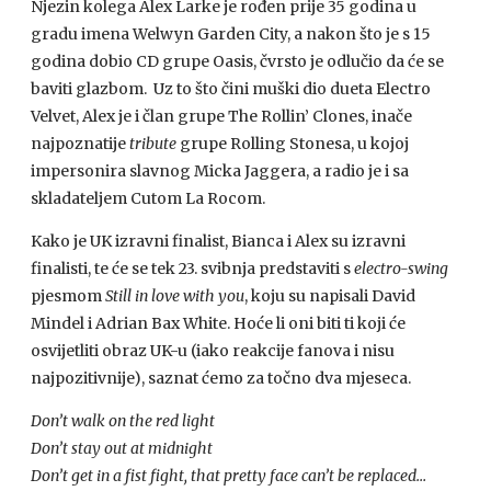
Njezin kolega Alex Larke je rođen prije 35 godina u
gradu imena Welwyn Garden City, a nakon što je s 15
godina dobio CD grupe Oasis, čvrsto je odlučio da će se
baviti glazbom. Uz to što čini muški dio dueta Electro
Velvet, Alex je i član grupe The Rollin’ Clones, inače
najpoznatije
tribute
grupe Rolling Stonesa, u kojoj
impersonira slavnog Micka Jaggera, a radio je i sa
skladateljem Cutom La Rocom.
Kako je UK izravni finalist, Bianca i Alex su izravni
finalisti, te će se tek 23. svibnja predstaviti s
electro-swing
pjesmom
Still in love with you
, koju su napisali David
Mindel i Adrian Bax White. Hoće li oni biti ti koji će
osvijetliti obraz UK-u (iako reakcije fanova i nisu
najpozitivnije), saznat ćemo za točno dva mjeseca.
Don’t walk on the red light
Don’t stay out at midnight
Don’t get in a fist fight, that pretty face can’t be replaced…