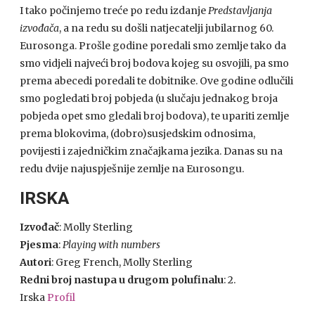
I tako počinjemo treće po redu izdanje
Predstavljanja
izvođača
, a na redu su došli natjecatelji jubilarnog 60.
Eurosonga. Prošle godine poredali smo zemlje tako da
smo vidjeli najveći broj bodova kojeg su osvojili, pa smo
prema abecedi poredali te dobitnike. Ove godine odlučili
smo pogledati broj pobjeda (u slučaju jednakog broja
pobjeda opet smo gledali broj bodova), te upariti zemlje
prema blokovima, (dobro)susjedskim odnosima,
povijesti i zajedničkim značajkama jezika. Danas su na
redu dvije najuspješnije zemlje na Eurosongu.
IRSKA
Izvođač
: Molly Sterling
Pjesma
:
Playing with numbers
Autori
: Greg French, Molly Sterling
Redni broj nastupa u drugom polufinalu
: 2.
Irska
Profil