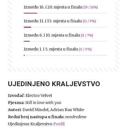
Između 16. i 20. mjesta u finalu
[19 / 16%]
Između 11. i 15. mjesta u finalu
[11 / 9%]
Između 6. i 10. mjesta u finalu
[8 / 7%]
Između 1. i 5. mjesta u finalu
[0 / 0%]
UJEDINJENO KRALJEVSTVO
Izvođač
: Electro Velvet
Pjesma
:
Still in
love with you
Autori
: David Mindel, Adrian Bax White
Redni broj nastupa u finalu
:
neodređeno
Ujedinjeno Kraljevstvo
Profil