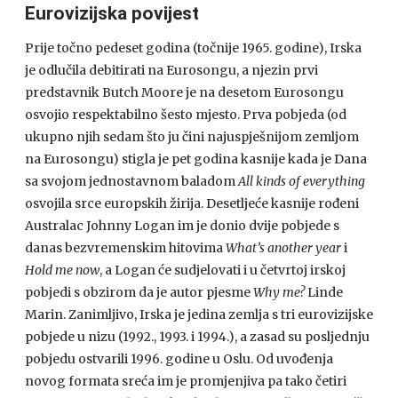
Eurovizijska povijest
Prije točno pedeset godina (točnije 1965. godine), Irska
je odlučila debitirati na Eurosongu, a njezin prvi
predstavnik Butch Moore je na desetom Eurosongu
osvojio respektabilno šesto mjesto. Prva pobjeda (od
ukupno njih sedam što ju čini najuspješnijom zemljom
na Eurosongu) stigla je pet godina kasnije kada je Dana
sa svojom jednostavnom baladom
All kinds of everything
osvojila srce europskih žirija. Desetljeće kasnije rođeni
Australac Johnny Logan im je donio dvije pobjede s
danas bezvremenskim hitovima
What’s another year
i
Hold me now
, a Logan će sudjelovati i u četvrtoj irskoj
pobjedi s obzirom da je autor pjesme
Why me?
Linde
Marin. Zanimljivo, Irska je jedina zemlja s tri eurovizijske
pobjede u nizu (1992., 1993. i 1994.), a zasad su posljednju
pobjedu ostvarili 1996. godine u Oslu. Od uvođenja
novog formata sreća im je promjenjiva pa tako četiri