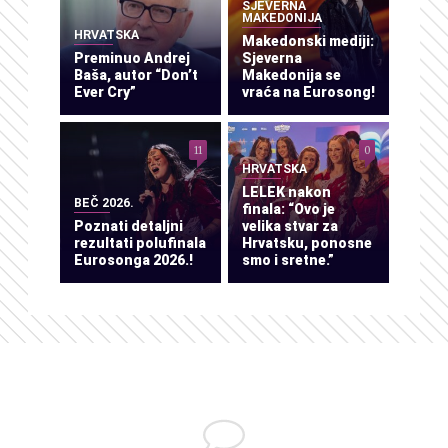
SJEVERNA
MAKEDONIJA
HRVATSKA
Makedonski mediji:
Preminuo Andrej
Sjeverna
Baša, autor “Don’t
Makedonija se
Ever Cry”
vraća na Eurosong!
11
0
HRVATSKA
LELEK nakon
BEČ 2026.
finala: “Ovo je
Poznati detaljni
velika stvar za
rezultati polufinala
Hrvatsku, ponosne
Eurosonga 2026.!
smo i sretne.”