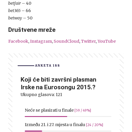
betfair
– 40
bet365
– 66
betway
– 50
Društvene mreže
Facebook
,
Instagram
,
SoundCloud
,
Twitter
,
YouTube
ANKETA 188
Koji će biti završni plasman
Irske na Eurosongu 2015.?
Ukupno glasova:
121
Neće se plasirati u finale
[59 / 49%]
Između 21. i 27. mjesta u finalu
[24 / 20%]