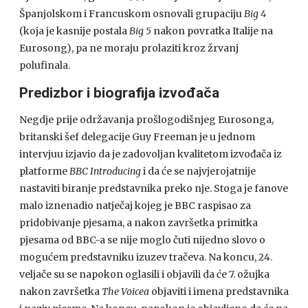
Španjolskom i Francuskom osnovali grupaciju
Big 4
(koja je kasnije postala
Big 5
nakon povratka Italije na
Eurosong), pa ne moraju prolaziti kroz žrvanj
polufinala.
Predizbor i biografija izvođača
Negdje prije održavanja prošlogodišnjeg Eurosonga,
britanski šef delegacije Guy Freeman je u jednom
intervjuu izjavio da je zadovoljan kvalitetom izvođača iz
platforme
BBC Introducing
i da će se najvjerojatnije
nastaviti biranje predstavnika preko nje. Stoga je fanove
malo iznenadio natječaj kojeg je BBC raspisao za
pridobivanje pjesama, a nakon završetka primitka
pjesama od BBC-a se nije moglo čuti nijedno slovo o
mogućem predstavniku izuzev tračeva. Na koncu, 24.
veljače su se napokon oglasili i objavili da će 7. ožujka
nakon završetka
The Voicea
objaviti i imena predstavnika