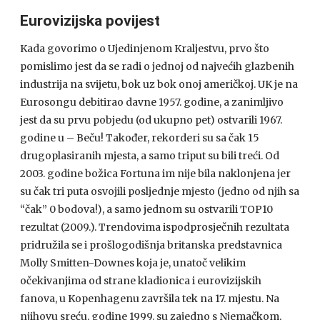
Eurovizijska povijest
Kada govorimo o Ujedinjenom Kraljestvu, prvo što
pomislimo jest da se radi o jednoj od najvećih glazbenih
industrija na svijetu, bok uz bok onoj američkoj. UK je na
Eurosongu debitirao davne 1957. godine, a zanimljivo
jest da su prvu pobjedu (od ukupno pet) ostvarili 1967.
godine u – Beču! Također, rekorderi su sa čak 15
drugoplasiranih mjesta, a samo triput su bili treći. Od
2003. godine božica Fortuna im nije bila naklonjena jer
su čak tri puta osvojili posljednje mjesto (jedno od njih sa
“čak” 0 bodova!), a samo jednom su ostvarili TOP10
rezultat (2009.). Trendovima ispodprosječnih rezultata
pridružila se i prošlogodišnja britanska predstavnica
Molly Smitten-Downes koja je, unatoč velikim
očekivanjima od strane kladionica i eurovizijskih
fanova, u Kopenhagenu završila tek na 17. mjestu. Na
njihovu sreću, godine 1999. su zajedno s Njemačkom,