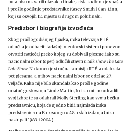
puta nisu ostvarili ulazak u finale, a ista sudbina je snašla
i prošlogodišnje predstavnike Kasey Smith i Can-Linn,
koji su osvojili 12. mjesto u drugom polufinalu.
Predizbor i biografija izvođača
Zbog prošlogodišnjeg fijaska, irska televizija RTÉ
odlučila je odbaciti tadašnji mentorski sistem i ponovno
otvoriti natječaj preko kojeg su dobivali pjesme, iako su
nacionalni izbor (opet) odlučili staviti u
talk show The Late
Late Show
. Na koncu je stručna komisija RTÉ-a odabrala
pet pjesama, a njihov nacionalni izbor se održao 27.
veljače. Kako nije bilo skandala kao prošle godine
unatoč gostovanju Linde Martin, Irci su mirno odradili
svoj izbor te su odabrali Molly Sterling kao svoju bečku
predstavnicu, koja će ujedno biti i najmlađa irska
predstavnica na Eurosongu u 48 irskih izdanja (nisu
nastupali 1983. i 2004.).