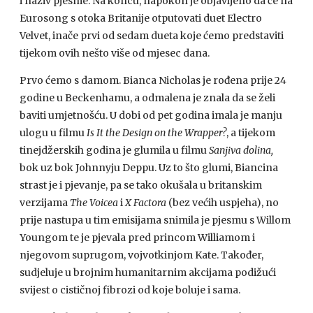
i naziv pjesme. Na koncu, napokon je objavljeno da će na
Eurosong s otoka Britanije otputovati duet Electro
Velvet, inače prvi od sedam dueta koje ćemo predstaviti
tijekom ovih nešto više od mjesec dana.
Prvo ćemo s damom. Bianca Nicholas je rođena prije 24
godine u Beckenhamu, a odmalena je znala da se želi
baviti umjetnošću. U dobi od pet godina imala je manju
ulogu u filmu
Is It the Design on the Wrapper?
, a tijekom
tinejdžerskih godina je glumila u filmu
Sanjiva dolina,
bok uz bok Johnnyju Deppu. Uz to što glumi, Biancina
strast je i pjevanje, pa se tako okušala u britanskim
verzijama
The Voicea
i
X Factora
(bez većih uspjeha), no
prije nastupa u tim emisijama snimila je pjesmu s Willom
Youngom te je pjevala pred princom Williamom i
njegovom suprugom, vojvotkinjom Kate. Također,
sudjeluje u brojnim humanitarnim akcijama podižući
svijest o cističnoj fibrozi od koje boluje i sama.