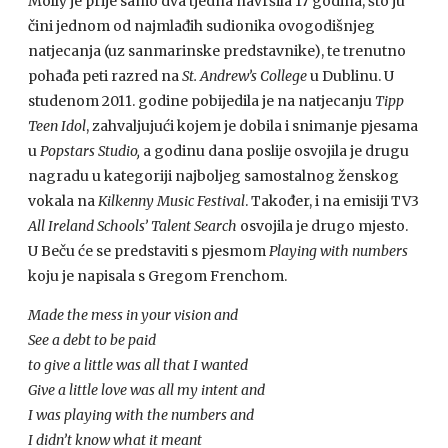
Molly je prije samo dva tjedna navršila 17 godina, što ju
čini jednom od najmlađih sudionika ovogodišnjeg
natjecanja (uz sanmarinske predstavnike), te trenutno
pohađa peti razred na
St. Andrew’s
College
u Dublinu. U
studenom 2011. godine pobijedila je na natjecanju
Tipp
Teen Idol
, zahvaljujući kojem je dobila i snimanje pjesama
u
Popstars Studio,
a godinu dana poslije osvojila je drugu
nagradu u kategoriji najboljeg samostalnog ženskog
vokala na
Kilkenny Music Festival
. Također, i na emisiji TV3
All Ireland Schools’ Talent Search
osvojila je drugo mjesto.
U Beču će se predstaviti s pjesmom
Playing with numbers
koju je napisala s Gregom Frenchom.
Made the mess in your vision and
See a debt to be paid
to give a little was all that I wanted
Give a little love was all my intent and
I was playing with the numbers and
I didn’t know what it meant