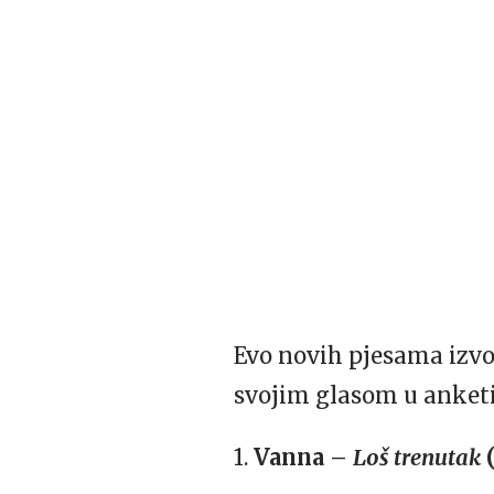
Evo novih pjesama izvođ
svojim glasom u anket
1.
Vanna –
Loš trenutak
(