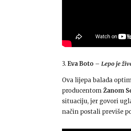
3.
Eva Boto –
Lepo je živ
Ova lijepa balada opti
producentom
Žanom S
situaciju, jer govori 
način postali previše po