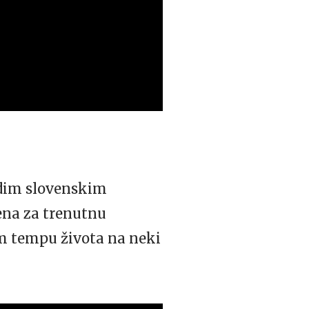
adim slovenskim
šena za trenutnu
om tempu života na neki