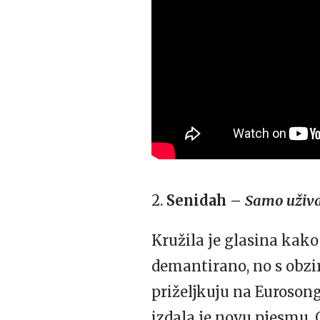
2.
Senidah –
Samo uživa
Kružila je glasina kako
demantirano, no s obzir
priželjkuju na Euroso
izdala je novu pjesmu. 