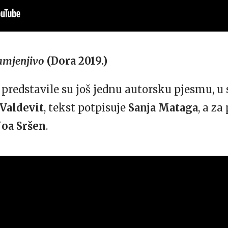
amjenjivo
(Dora 2019.)
predstavile su još jednu autorsku pjesmu, u s
 Valdevit
, tekst potpisuje
Sanja Mataga
, a za
Noa Sršen
.