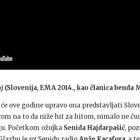
j
(Slovenija, EMA 2014., kao članica benda 
 će ove godine upravo ona predstavljati Sloven
om na to da niže hit za hitom, nimalo ne čud
ngu. Početkom ožujka
Senida Hajdarpašić
, po
Glazbu je uz Senidu radio
Anže Kacafura
, a 