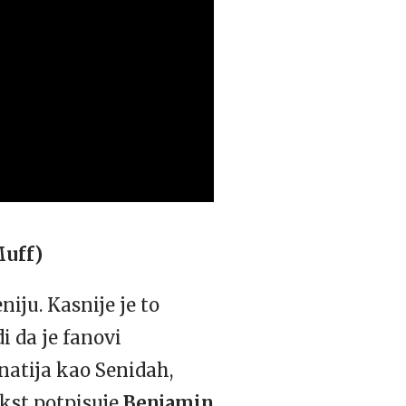
Muff)
iju. Kasnije je to
i da je fanovi
znatija kao Senidah,
tekst potpisuje
Benjamin