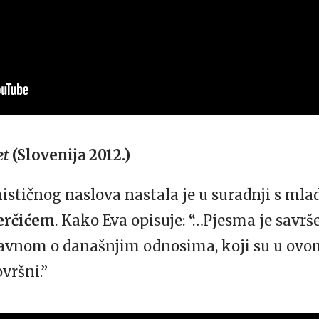
et
(Slovenija 2012.)
mističnog naslova nastala je u suradnji s ml
erčićem
. Kako Eva opisuje: “…Pjesma je savr
uglavnom o današnjim odnosima, koji su u ov
vršni.”