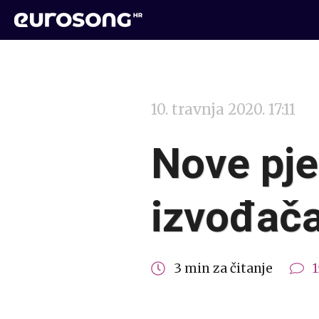
10. travnja 2020. 17:11
Nove pj
izvođača
3 min za čitanje