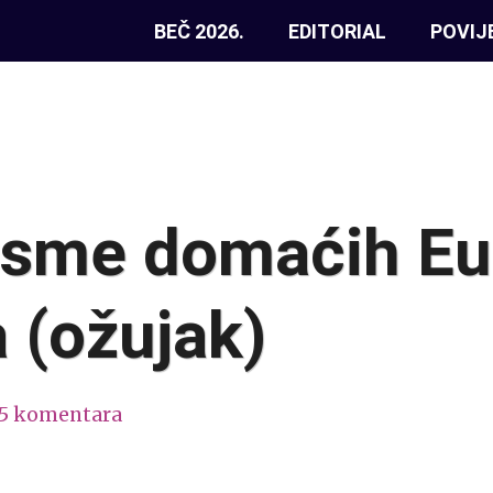
BEČ 2026.
EDITORIAL
POVIJ
esme domaćih E
 (ožujak)
15 komentara