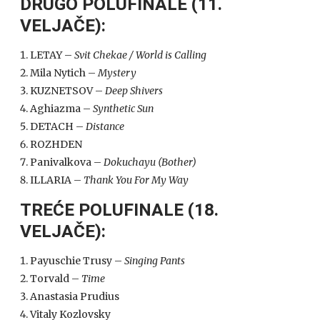
DRUGO POLUFINALE (11.
VELJAČE):
LETAY –
Svit Chekae / World is Calling
Mila Nytich –
Mystery
KUZNETSOV –
Deep Shivers
Aghiazma –
Synthetic Sun
DETACH –
Distance
ROZHDEN
Panivalkova –
Dokuchayu (Bother)
ILLARIA –
Thank You For My Way
TREĆE POLUFINALE (18.
VELJAČE):
Payuschie Trusy –
Singing Pants
Torvald –
Time
Anastasia Prudius
Vitaly Kozlovsky