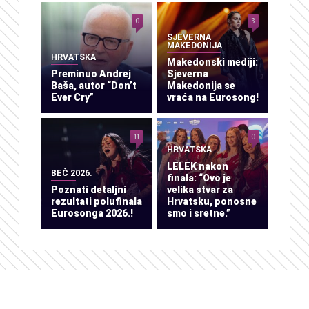
0
3
SJEVERNA
MAKEDONIJA
HRVATSKA
Makedonski mediji:
Preminuo Andrej
Sjeverna
Baša, autor “Don’t
Makedonija se
Ever Cry”
vraća na Eurosong!
11
0
HRVATSKA
LELEK nakon
BEČ 2026.
finala: “Ovo je
Poznati detaljni
velika stvar za
rezultati polufinala
Hrvatsku, ponosne
Eurosonga 2026.!
smo i sretne.”