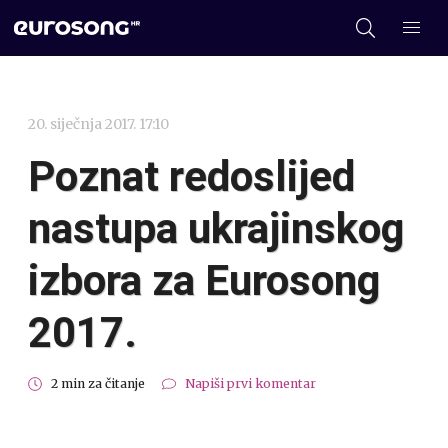
20. siječnja 2017. 17:10
Poznat redoslijed
nastupa ukrajinskog
izbora za Eurosong
2017.
2 min za čitanje
Napiši prvi komentar