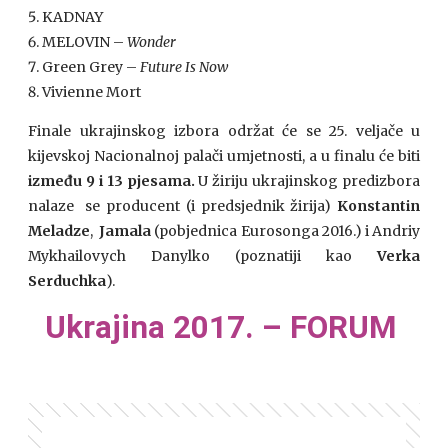
KADNAY
MELOVIN –
Wonder
Green Grey –
Future Is Now
Vivienne Mort
Finale ukrajinskog izbora održat će se 25. veljače u
kijevskoj Nacionalnoj palači umjetnosti, a u finalu će biti
između 9 i 13 pjesama.
U žiriju ukrajinskog predizbora
nalaze se producent (i predsjednik žirija)
Konstantin
Meladze
,
Jamala
(pobjednica Eurosonga 2016.) i Andriy
Mykhailovych Danylko (poznatiji kao
Verka
Serduchka
).
Ukrajina 2017. – FORUM