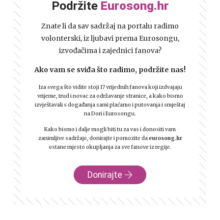
Podržite
Eurosong.hr
Znate li da sav sadržaj na portalu radimo
volonterski, iz ljubavi prema Eurosongu,
izvođačima i zajednici fanova?
Ako vam se sviđa što radimo, podržite nas!
Iza svega što vidite stoji 17 vrijednih fanova koji izdvajaju
vrijeme, trud i novac za održavanje stranice, a kako bismo
izvještavali s događanja sami plaćamo i putovanja i smještaj
na Dori i Eurosongu.
Kako bismo i dalje mogli biti tu za vas i donositi vam
zanimljive sadržaje, donirajte i pomozite da
eurosong.hr
ostane mjesto okupljanja za sve fanove iz regije.
Donirajte