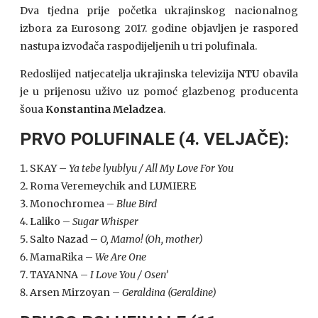
Dva tjedna prije početka ukrajinskog nacionalnog
izbora za Eurosong 2017. godine objavljen je raspored
nastupa izvođača raspodijeljenih u tri polufinala.
Redoslijed natjecatelja ukrajinska televizija
NTU
obavila
je u prijenosu uživo uz pomoć glazbenog producenta
šoua
Konstantina Meladzea
.
PRVO POLUFINALE (4. VELJAČE):
SKAY –
Ya tebe lyublyu / All My Love For You
Roma Veremeychik and LUMIERE
Monochromea –
Blue Bird
Laliko –
Sugar Whisper
Salto Nazad –
O, Mamo! (Oh, mother)
MamaRika –
We Are One
TAYANNA –
I Love You / Osen’
Arsen Mirzoyan –
Geraldina (Geraldine)