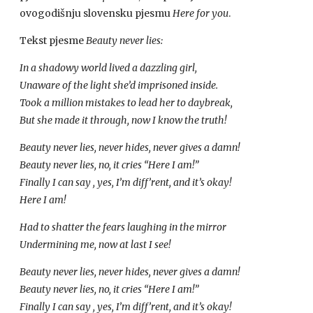
ovogodišnju slovensku pjesmu
Here for you
.
Tekst pjesme
Beauty never lies:
In a shadowy world lived a dazzling girl,
Unaware of the light she’d imprisoned inside.
Took a million mistakes to lead her to daybreak,
But she made it through, now I know the truth!
Beauty never lies, never hides, never gives a damn!
Beauty never lies, no, it cries “Here I am!”
Finally I can say , yes, I’m diff’rent, and it’s okay!
Here I am!
Had to shatter the fears laughing in the mirror
Undermining me, now at last I see!
Beauty never lies, never hides, never gives a damn!
Beauty never lies, no, it cries “Here I am!”
Finally I can say , yes, I’m diff’rent, and it’s okay!