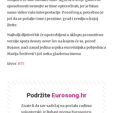
sposobnosti nemojte se time opterećivati, jer je bitan
samo video vaše interpretacije. Pored toga, potrebno je
još da se pošalje i ime i prezime, grad i zemlju u kojoj
živite.
Najbolji dijelovi bit će upotrebljeni u sklopu promotivne
verzije spota
Beauty never lies
na kojem će se, pored
Bojane, naći zasad jedina srpska eurovizijska pobjednica
Marija Šerifović i još neka glazbena imena.
Izvor:
RTS
Podržite
Eurosong.hr
Znate li da sav sadržaj na portalu radimo
volonterski, iz ljubavi prema Eurosongu,