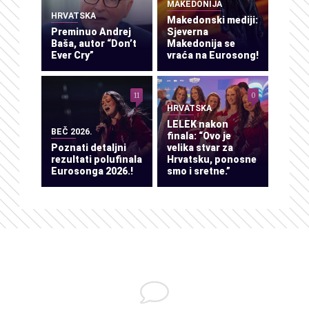
MAKEDONIJA
HRVATSKA
Makedonski mediji:
Preminuo Andrej
Sjeverna
Baša, autor “Don’t
Makedonija se
Ever Cry”
vraća na Eurosong!
11
0
HRVATSKA
LELEK nakon
BEČ 2026.
finala: “Ovo je
Poznati detaljni
velika stvar za
rezultati polufinala
Hrvatsku, ponosne
Eurosonga 2026.!
smo i sretne.”