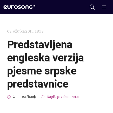
09. ožujka 2015. 18:39
Predstavljena
engleska verzija
pjesme srpske
predstavnice
2 min za čitanje
Napiši prvi komentar