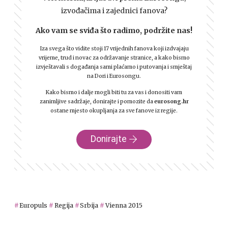
izvođačima i zajednici fanova?
Ako vam se sviđa što radimo, podržite nas!
Iza svega što vidite stoji 17 vrijednih fanova koji izdvajaju
vrijeme, trud i novac za održavanje stranice, a kako bismo
izvještavali s događanja sami plaćamo i putovanja i smještaj
na Dori i Eurosongu.
Kako bismo i dalje mogli biti tu za vas i donositi vam
zanimljive sadržaje, donirajte i pomozite da
eurosong.hr
ostane mjesto okupljanja za sve fanove iz regije.
Donirajte
Europuls
Regija
Srbija
Vienna 2015