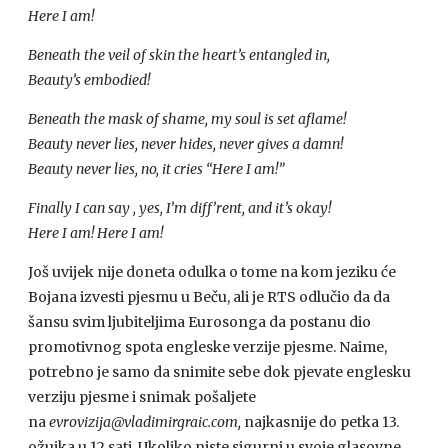
Here I am!
Beneath the veil of skin the heart’s entangled in,
Beauty’s embodied!
Beneath the mask of shame, my soul is set aflame!
Beauty never lies, never hides, never gives a damn!
Beauty never lies, no, it cries “Here I am!”
Finally I can say , yes, I’m diff’rent, and it’s okay!
Here I am! Here I am!
Još uvijek nije doneta odulka o tome na kom jeziku će
Bojana izvesti pjesmu u Beču, ali je RTS odlučio da da
šansu svim ljubiteljima Eurosonga da postanu dio
promotivnog spota engleske verzije pjesme. Naime,
potrebno je samo da snimite sebe dok pjevate englesku
verziju pjesme i snimak pošaljete
na
evrovizija@vladimirgraic.com,
najkasnije do petka 13.
ožujka u 12 sati. Ukoliko niste sigurni u svoje glasovne