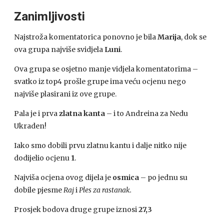
Zanimljivosti
Najstroža komentatorica ponovno je bila
Marija
, dok se
ova grupa najviše svidjela
Luni
.
Ova grupa se osjetno manje vidjela komentatorima –
svatko iz top4 prošle grupe ima veću ocjenu nego
najviše plasirani iz ove grupe.
Pala je i prva
zlatna kanta
– i to Andreina za Nedu
Ukraden!
Iako smo dobili prvu zlatnu kantu i dalje nitko nije
dodijelio ocjenu
1
.
Najviša ocjena ovog dijela je
osmica
– po jednu su
dobile pjesme
Raj
i
Ples za rastanak.
Prosjek bodova druge grupe iznosi
27,3