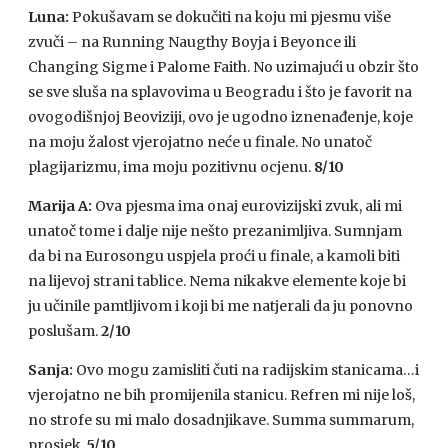
Luna:
Pokušavam se dokučiti na koju mi pjesmu više
zvuči – na Running Naugthy Boyja i Beyonce ili
Changing Sigme i Palome Faith. No uzimajući u obzir što
se sve sluša na splavovima u Beogradu i što je favorit na
ovogodišnjoj Beoviziji, ovo je ugodno iznenađenje, koje
na moju žalost vjerojatno neće u finale. No unatoč
plagijarizmu, ima moju pozitivnu ocjenu.
8/10
Marija A:
Ova pjesma ima onaj eurovizijski zvuk, ali mi
unatoč tome i dalje nije nešto prezanimljiva. Sumnjam
da bi na Eurosongu uspjela proći u finale, a kamoli biti
na lijevoj strani tablice. Nema nikakve elemente koje bi
ju učinile pamtljivom i koji bi me natjerali da ju ponovno
poslušam.
2/10
Sanja:
Ovo mogu zamisliti čuti na radijskim stanicama…i
vjerojatno ne bih promijenila stanicu. Refren mi nije loš,
no strofe su mi malo dosadnjikave. Summa summarum,
prosjek.
5/10