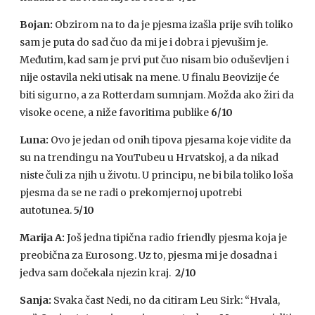
Bojan:
Obzirom na to da je pjesma izašla prije svih toliko
sam je puta do sad čuo da mi je i dobra i pjevušim je.
Međutim, kad sam je prvi put čuo nisam bio oduševljen i
nije ostavila neki utisak na mene. U finalu Beovizije će
biti sigurno, a za Rotterdam sumnjam. Možda ako žiri da
visoke ocene, a niže favoritima publike
6/10
Luna:
Ovo je jedan od onih tipova pjesama koje vidite da
su na trendingu na YouTubeu u Hrvatskoj, a da nikad
niste čuli za njih u životu. U principu, ne bi bila toliko loša
pjesma da se ne radi o prekomjernoj upotrebi
autotunea.
5/10
Marija
A:
Još jedna tipična radio friendly pjesma koja je
preobična za Eurosong. Uz to, pjesma mi je dosadna i
jedva sam dočekala njezin kraj.
2/10
Sanja:
Svaka čast Nedi, no da citiram Leu Sirk: “Hvala,