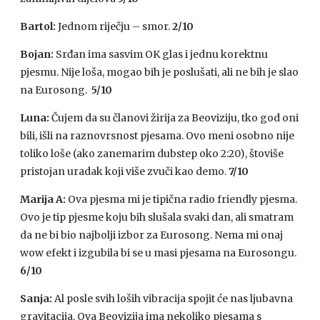
Bartol:
Jednom riječju – smor.
2/10
Bojan:
Srđan ima sasvim OK glas i jednu korektnu
pjesmu. Nije loša, mogao bih je poslušati, ali ne bih je slao
na Eurosong.
5/10
Luna:
Čujem da su članovi žirija za Beoviziju, tko god oni
bili, išli na raznovrsnost pjesama. Ovo meni osobno nije
toliko loše (ako zanemarim dubstep oko 2:20), štoviše
pristojan uradak koji više zvuči kao demo.
7/10
Marija A:
Ova pjesma mi je tipična radio friendly pjesma.
Ovo je tip pjesme koju bih slušala svaki dan, ali smatram
da ne bi bio najbolji izbor za Eurosong. Nema mi onaj
wow efekt i izgubila bi se u masi pjesama na Eurosongu.
6/10
Sanja:
Al posle svih loših vibracija spojit će nas ljubavna
gravitacija. Ova Beovizija ima nekoliko pjesama s