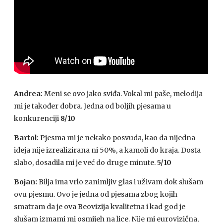
Andrea:
Meni se ovo jako sviđa. Vokal mi paše, melodija
mi je također dobra. Jedna od boljih pjesama u
konkurenciji
8/10
Bartol:
Pjesma mi je nekako posvuda, kao da nijedna
ideja nije izrealizirana ni 50%, a kamoli do kraja. Dosta
slabo, dosadila mi je već do druge minute.
5/10
Bojan:
Bilja ima vrlo zanimljiv glas i uživam dok slušam
ovu pjesmu. Ovo je jedna od pjesama zbog kojih
smatram da je ova Beovizija kvalitetna i kad god je
slušam izmami mi osmijeh na lice. Nije mi eurovizična,