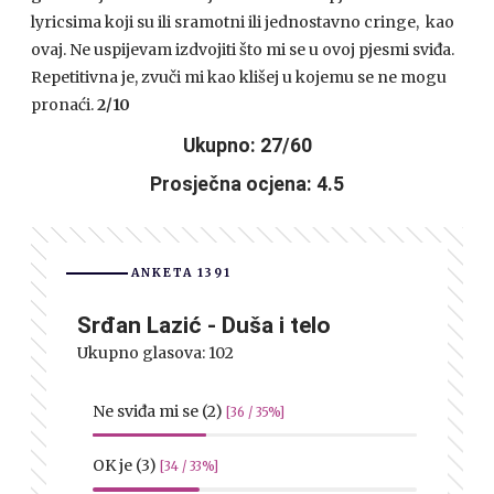
lyricsima koji su ili sramotni ili jednostavno cringe, kao
ovaj. Ne uspijevam izdvojiti što mi se u ovoj pjesmi sviđa.
Repetitivna je, zvuči mi kao klišej u kojemu se ne mogu
pronaći.
2/10
Ukupno: 27/60
Prosječna ocjena: 4.5
ANKETA 1391
Srđan Lazić - Duša i telo
Ukupno glasova:
102
Ne sviđa mi se (2)
[36 / 35%]
OK je (3)
[34 / 33%]