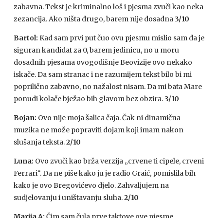
zabavna. Tekst je kriminalno loš i pjesma zvuči kao neka
zezancija. Ako ništa drugo, barem nije dosadna
3/10
Bartol:
Kad sam prvi put čuo ovu pjesmu mislio sam da je
siguran kandidat za 0, barem jedinicu, no u moru
dosadnih pjesama ovogodišnje Beovizije ovo nekako
iskače. Da sam stranac i ne razumijem tekst bilo bi mi
poprilično zabavno, no nažalost nisam. Da mi bata Mare
ponudi kolače bježao bih glavom bez obzira.
3/10
Bojan:
Ovo nije moja šalica čaja. Čak ni dinamična
muzika ne može popraviti dojam koji imam nakon
slušanja teksta.
2/10
Luna:
Ovo zvuči kao brža verzija „crvene ti cipele, crveni
Ferrari“. Da ne piše kako ju je radio Graić, pomislila bih
kako je ovo Bregovićevo djelo. Zahvaljujem na
sudjelovanju i uništavanju sluha.
2/10
Marija A:
Čim sam čula prve taktove ove pjesme,