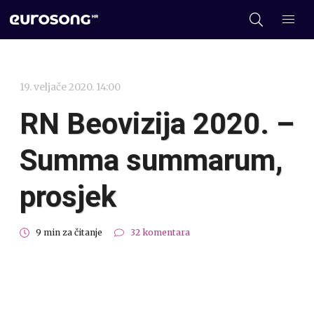
19. veljače 2020. 14:00
RN Beovizija 2020. –
Summa summarum,
prosjek
9 min za čitanje
32 komentara