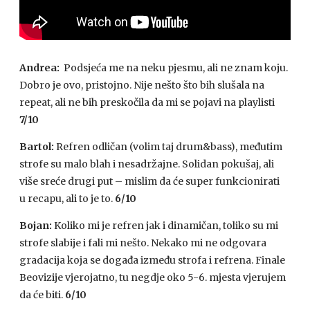
Andrea:
Podsjeća me na neku pjesmu, ali ne znam koju.
Dobro je ovo, pristojno. Nije nešto što bih slušala na
repeat, ali ne bih preskočila da mi se pojavi na playlisti
7/10
Bartol:
Refren odličan (volim taj drum&bass), međutim
strofe su malo blah i nesadržajne. Solidan pokušaj, ali
više sreće drugi put – mislim da će super funkcionirati
u recapu, ali to je to.
6/10
Bojan:
Koliko mi je refren jak i dinamičan, toliko su mi
strofe slabije i fali mi nešto. Nekako mi ne odgovara
gradacija koja se događa između strofa i refrena. Finale
Beovizije vjerojatno, tu negdje oko 5-6. mjesta vjerujem
da će biti.
6/10