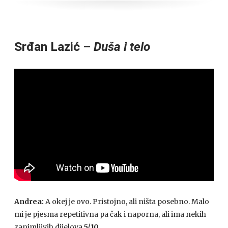
Srđan Lazić –
Duša i telo
Andrea:
A okej je ovo. Pristojno, ali ništa posebno. Malo
mi je pjesma repetitivna pa čak i naporna, ali ima nekih
zanimljivih dijelova
5/10