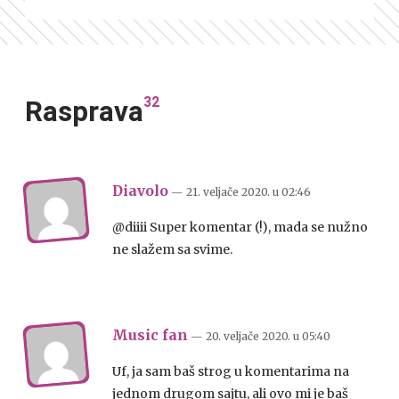
32
Rasprava
Diavolo
— 21. veljače 2020.
u
02:46
@diiii Super komentar (!), mada se nužno
ne slažem sa svime.
Music fan
— 20. veljače 2020.
u
05:40
Uf, ja sam baš strog u komentarima na
jednom drugom sajtu, ali ovo mi je baš