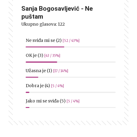
Sanja Bogosavljević - Ne
puštam
Ukupno glasova:
122
Ne sviđa mi se (2)
[52 / 43%]
OK je (3)
[43 / 35%]
Užasna je (1)
[17 / 14%]
Dobra je (4)
[5 / 4%]
Jako mi se sviđa (5)
[5 / 4%]