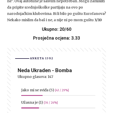
ne”. Ovaj autotune je sasvim nepotreban. Mogu zamisliti
da pripite srednjoškolke partijaju na ovo po
narodnjačkim klubovima. Bi li bilo po guštu Eurofanova?
Nekako mislim da baš i ne, a nije ni po mom guštu
3/10
Ukupno: 20/60
Prosječna ocjena: 3.33
ANKETA 1392
Neda Ukraden - Bomba
Ukupno glasova:
147
Jako mi se sviđa (5)
[43 / 29%]
Užasna je (1)
[36 / 24%]