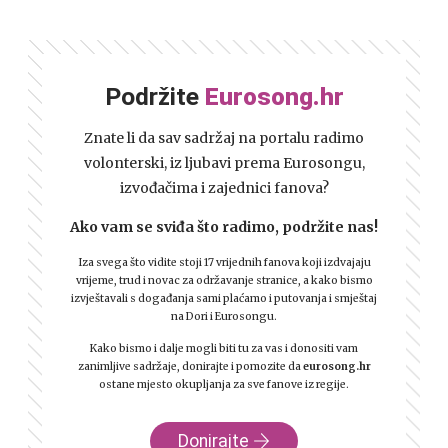
Podržite
Eurosong.hr
Znate li da sav sadržaj na portalu radimo
volonterski, iz ljubavi prema Eurosongu,
izvođačima i zajednici fanova?
Ako vam se sviđa što radimo, podržite nas!
Iza svega što vidite stoji 17 vrijednih fanova koji izdvajaju
vrijeme, trud i novac za održavanje stranice, a kako bismo
izvještavali s događanja sami plaćamo i putovanja i smještaj
na Dori i Eurosongu.
Kako bismo i dalje mogli biti tu za vas i donositi vam
zanimljive sadržaje, donirajte i pomozite da
eurosong.hr
ostane mjesto okupljanja za sve fanove iz regije.
Donirajte