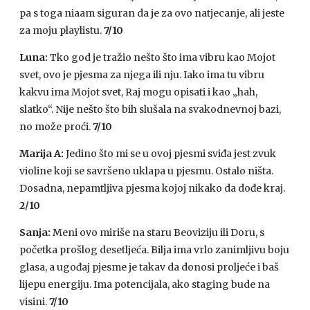
pa s toga niaam siguran da je za ovo natjecanje, ali jeste
za moju playlistu.
7/10
Luna:
Tko god je tražio nešto što ima vibru kao Mojot
svet, ovo je pjesma za njega ili nju. Iako ima tu vibru
kakvu ima Mojot svet, Raj mogu opisati i kao „hah,
slatko“. Nije nešto što bih slušala na svakodnevnoj bazi,
no može proći.
7/10
Marija A:
Jedino što mi se u ovoj pjesmi sviđa jest zvuk
violine koji se savršeno uklapa u pjesmu. Ostalo ništa.
Dosadna, nepamtljiva pjesma kojoj nikako da dođe kraj.
2/10
Sanja:
Meni ovo miriše na staru Beoviziju ili Doru, s
početka prošlog desetljeća. Bilja ima vrlo zanimljivu boju
glasa, a ugođaj pjesme je takav da donosi proljeće i baš
lijepu energiju. Ima potencijala, ako staging bude na
visini.
7/10