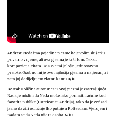
Andrea:
Neda ima pojedine pjesme koje volim slušati u
privatno vrijeme, ali ova pjesma je krš i lom. Tekst,
kompozicija, ritam…Ma sve mi je loše. Jednostavno
preloše. Osobno mi je ovo najlošija pjesma u natjecanju i
zato joj dodijeljujem zlatnu kantu
0/10
Bartol:
Količina autotunea u ovoj pjesmi je zastrašujuća.
Nadalje mislim da Neda može lako pomrsiti račune kod
favorita publike (Hurricane i Andrija), tako da je već sad
jasno da žiri odlučuje tko putuje u Rotterdam. Vjerujem i
nadam se da Neda nije ta osoba.
4/10