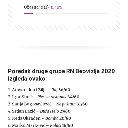
Užasna je (1)
[11 / 11%]
Poredak druge grupe RN Beovizija 2020
izgleda ovako:
Amvon duo i Bilja –
Raj
36/60
Igor Simić –
Ples za rastanak
34/60
Sanja Bogosavljević –
Ne puštam
31/60
Srđan Lazić –
Duša i telo
27/60
Neda Ukraden –
Bomba
20/60
Marko Marković –
Kolači
16/60