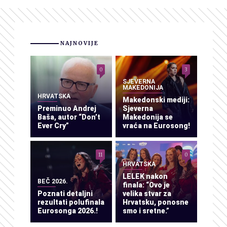
NAJNOVIJE
0
3
SJEVERNA
MAKEDONIJA
HRVATSKA
Makedonski mediji:
Preminuo Andrej
Sjeverna
Baša, autor “Don’t
Makedonija se
Ever Cry”
vraća na Eurosong!
11
0
HRVATSKA
LELEK nakon
BEČ 2026.
finala: “Ovo je
Poznati detaljni
velika stvar za
rezultati polufinala
Hrvatsku, ponosne
Eurosonga 2026.!
smo i sretne.”