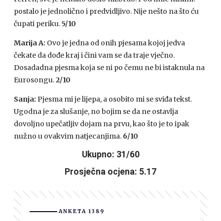
postalo je jednolično i predvidljivo. Nije nešto na što ću
čupati periku.
5/10
Marija A:
Ovo je jedna od onih pjesama kojoj jedva
čekate da dođe kraj i čini vam se da traje vječno.
Dosadadna pjesma koja se ni po čemu ne bi istaknula na
Eurosongu.
2/10
Sanja:
Pjesma mi je lijepa, a osobito mi se sviđa tekst.
Ugodna je za slušanje, no bojim se da ne ostavlja
dovoljno upečatljiv dojam na prvu, kao što je to ipak
nužno u ovakvim natjecanjima.
6/10
Ukupno: 31/60
Prosječna ocjena: 5.17
ANKETA 1389