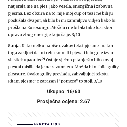
natjerala me na ples. Jako vesela, energična i zabavna
pjesma. Bez obzira na to, nije moj cup of tea i ne bih ju
poslušala dvaput, ali bilo bi mi zanimljivo vidjeti kako bi
prošla na Eurosongu. Možda i ne bi bila tako loš izbor
upravo zbog energije koju šalje.
3/10
Sanja:
Kako netko napiše ovakav tekst pjesme i nakon
toga zaključi da to treba snimiti i pjevati bilo gdje izvan
vlasite kupaonice?! Ostaje vječno pitanje što bih o ovoj
pjesmi mislila da je ne razumijem. Možda bi mi bila guilty
pleasure. Ovako guilty prevlada, zahvaljujući tekstu.
Ritam pjesme je zarazan i “pomera”, to stoji.
3/10
Ukupno: 16/60
Prosječna ocjena: 2.67
ANKETA 1390