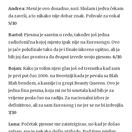
Andrea:
Meni je ovo dosadno, sori. Slušam i jedva čekam
da završi, a to nikako nije dobar znak. Pohvale za vokal
5/10
Bartol:
Pjesma je sasvim u redu, također još jedna
radiofonična kojoj mjesto ipak nije na Eurosongu. Ovo
je jače polufinale tako da je i finale iskreno upitno, ali ja
bih joj dao prostora da dvaput izvede svoju pjesmu.
6/10
Bojan:
Kako ja volim njen glas još od trenutka kad sam
je prvi put čuo 2006. na Beoviziji kada je pevala sa Blah
Blah bendom, a kasnije i u grupi Beauty Queens. Ovo je
jedna fina pesma, koja mi ne bi smetala kad bih je za
vrijeme posla čuo na radiju. Za nacionalni izbor je
definitivno, ali za sam Eurosong i ne jer se ne bi izdvojila.
7/10
Luna:
Početak pjesme me zaintrigirao, no kad je došao
refren, sve je nekako došlo nizbrdo. Pod time mislim: