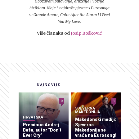
Obožavam putovanja, druženja i vožnje
biciklom. Moje 3 najdraže pjesme s Eurosonga
su Grande Amore, Calm After the Storm i I Feed
You My Love.
Više članaka od
Josip Bošković
NAJNOVIJE
0
3
SJEVERNA
MAKEDONIJA
HRVATSKA
Makedonski mediji:
Preminuo Andrej
Sjeverna
Baša, autor “Don’t
Makedonija se
Ever Cry”
vraća na Eurosong!