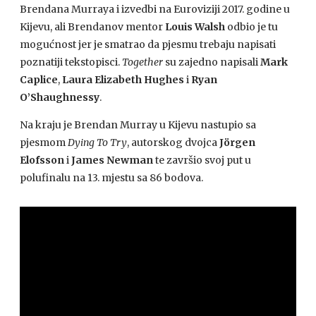
Brendana Murraya i izvedbi na Euroviziji 2017. godine u
Kijevu, ali Brendanov mentor
Louis Walsh
odbio je tu
mogućnost jer je smatrao da pjesmu trebaju napisati
poznatiji tekstopisci.
Together
su zajedno napisali
Mark
Caplice
,
Laura Elizabeth Hughes
i
Ryan
O’Shaughnessy
.
Na kraju je Brendan Murray u Kijevu nastupio sa
pjesmom
Dying To Try
, autorskog dvojca
Jörgen
Elofsson
i
James Newman
te završio svoj put u
polufinalu na 13. mjestu sa 86 bodova.