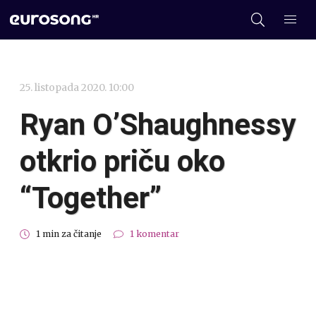
25. listopada 2020. 10:00
Ryan O’Shaughnessy
otkrio priču oko
“Together”
1 min za čitanje
1 komentar