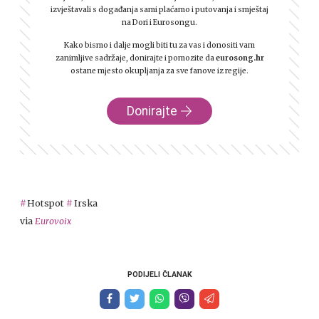
izvještavali s događanja sami plaćamo i putovanja i smještaj
na Dori i Eurosongu.
Kako bismo i dalje mogli biti tu za vas i donositi vam
zanimljive sadržaje, donirajte i pomozite da
eurosong.hr
ostane mjesto okupljanja za sve fanove iz regije.
Donirajte
Hotspot
Irska
via
Eurovoix
PODIJELI ČLANAK