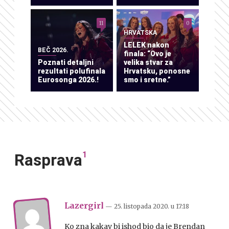
11
0
HRVATSKA
LELEK nakon
BEČ 2026.
finala: “Ovo je
Poznati detaljni
velika stvar za
rezultati polufinala
Hrvatsku, ponosne
Eurosonga 2026.!
smo i sretne.”
1
Rasprava
Lazergirl
— 25. listopada 2020.
u
17:18
Ko zna kakav bi ishod bio da je Brendan