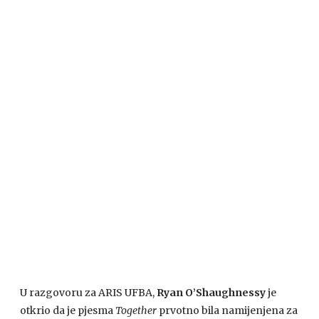
U razgovoru za ARIS UFBA,
Ryan O’Shaughnessy
je
otkrio da je pjesma
Together
prvotno bila namijenjena za