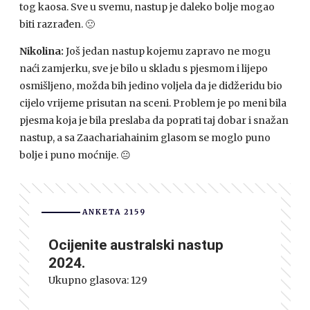
tog kaosa. Sve u svemu, nastup je daleko bolje mogao
biti razrađen. 🙁
Nikolina:
Još jedan nastup kojemu zapravo ne mogu
naći zamjerku, sve je bilo u skladu s pjesmom i lijepo
osmišljeno, možda bih jedino voljela da je didžeridu bio
cijelo vrijeme prisutan na sceni. Problem je po meni bila
pjesma koja je bila preslaba da poprati taj dobar i snažan
nastup, a sa Zaachariahainim glasom se moglo puno
bolje i puno moćnije. 😐
ANKETA 2159
Ocijenite australski nastup
2024.
Ukupno glasova:
129