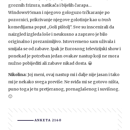
groznih frizura, natikača i bijelih čarapa…
Windows95man i njegovo gologuzo trčkaranje po
pozornici, prikrivanje njegove golotinje kao u
trash
komedijama poput ,,Goli pištolj”. Sve su inscenirali da
naizgled izgleda loše i neukusno a zapravo je bilo
originalno i prezanimljivo. Istovremeno sam uživala i
smijala se od zabave. Ipak je Eurosong televizijski show i
ponekad je potreban jedan ovakav nastup koji ne mora
nužno pobijediti ali zabave nikad dosta.
😀
Nikolina:
Joj meni, ovaj nastup mi i dalje nije jasan i tako
mi je nekako svega previše. Ne sviđa mi se gotovo ništa,
puno toga je tu pretjeranog, prenaglašenog i suvišnog.
🙁
ANKETA 2160