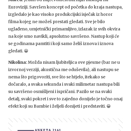
Euroviziji. Savršen koncept od početka do kraja nastupa,
izgledalo je kao visoko produkcijski isječak iz horor
filma kojeg ne možeš prestati gledati. Sve je bilo
uglađeno, umjetnički primamljivo, izlazak iz svih okvira
na koje smo navikli, apsolutno savršeno. Nastup koji će
se godinama pamtiti i koji samo želiš iznova i iznova
gledati.
😀
Nikolina:
Možda nisam ljubiteljica ove pjesme (bar ne u
izvornoj verziji, akustična me oduševila), ali nastupu se
nema što prigovoriti, sve što se htjelo, itekako se
dočaralo, a svaka sekunda i svaki milimetar nastupa bili
su savršeno osmišljeni i ispričani. Pazilo se na svaki
detalj, svaki pokret i sve to zajedno donijelo je točno onaj
efekt koji su Bambie i željeli donijeti i predstaviti.
😀
ANKETA 2161