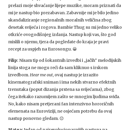
prelazi moje shvaćanje lijepe muzike, moram priznati da
mi je nastup bio prezabavan. Zabavnije mi je bilo jedino
skandaliziranje regionalnih moralnih veličina zbog
desetak svijeća i rogova. Bambie Thug su mi jedno veliko
otkriće ovogodišnjeg izdanja. Nastup koji vas, što god
mislili o njemu, tjera da pogledate do kraja je pravi
recept za uspjeh na Eurosongu.
😀
Filip:
Nisam tip od šokantnih izvedbi i „jačih“ melodijskih
linija stoga ne mogu reći da sam kliknuo s irskom
izvedbom.
Hear me out
, ovaj nastup je izrazito
kinematografski sniman i ima nekih stvarno efektnih
trenutaka (poput dizanja prstena sa svijećama), zbog
čega itekako razumijem zašto se mnogim ljudima sviđa.
No, kako nisam pretjerani fan intenzivno hororičnih
elemenata na Euroviziji, ne osjećam potrebu da ovaj
nastup ponovno gledam. 😐
Matea:
Jedan od najrevolucionarnijih nastupa na