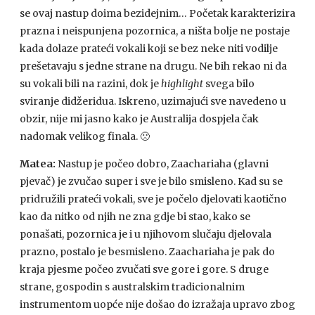
se ovaj nastup doima bezidejnim… Početak karakterizira
prazna i neispunjena pozornica, a ništa bolje ne postaje
kada dolaze prateći vokali koji se bez neke niti vodilje
prešetavaju s jedne strane na drugu. Ne bih rekao ni da
su vokali bili na razini, dok je
highlight
svega bilo
sviranje didžeridua. Iskreno, uzimajući sve navedeno u
obzir, nije mi jasno kako je Australija dospjela čak
nadomak velikog finala.
🙁
Matea:
Nastup je počeo dobro, Zaachariaha (glavni
pjevač) je zvučao super i sve je bilo smisleno. Kad su se
pridružili prateći vokali, sve je počelo djelovati kaotično
kao da nitko od njih ne zna gdje bi stao, kako se
ponašati, pozornica je i u njihovom slučaju djelovala
prazno, postalo je besmisleno. Zaachariaha je pak do
kraja pjesme počeo zvučati sve gore i gore. S druge
strane, gospodin s australskim tradicionalnim
instrumentom uopće nije došao do izražaja upravo zbog