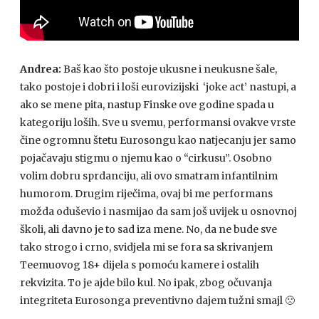
Andrea:
Baš kao što postoje ukusne i neukusne šale,
tako postoje i dobri i loši eurovizijski ‘joke act’ nastupi, a
ako se mene pita, nastup Finske ove godine spada u
kategoriju loših. Sve u svemu, performansi ovakve vrste
čine ogromnu štetu Eurosongu kao natjecanju jer samo
pojačavaju stigmu o njemu kao o “cirkusu”. Osobno
volim dobru sprdanciju, ali ovo smatram infantilnim
humorom. Drugim riječima, ovaj bi me performans
možda oduševio i nasmijao da sam još uvijek u osnovnoj
školi, ali davno je to sad iza mene. No, da ne bude sve
tako strogo i crno, svidjela mi se fora sa skrivanjem
Teemuovog 18+ dijela s pomoću kamere i ostalih
rekvizita. To je ajde bilo kul. No ipak, zbog očuvanja
integriteta Eurosonga preventivno dajem tužni smajl 🙁