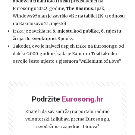
bodova u finalu
kao i finski predstavnici na
Eurosongu 2022. godine,
The Rasmus
. Ipak,
Windows95man je završio više na tablici (19. u odnosu
na Rasmusovo 21. mjesto)
Irska je završila na
6. mjestu kod publike, 6. mjestu
žirija i 6. sveukupno
. Spooky.
Također, ovo je najveći uspjeh Irske na Eurosongu od
daleke 2000. godine, kada je Eamonn Toal također
osvojio šesto mjesto s pjesmom “Millenium of Love”
Podržite
Eurosong.hr
Znate li da sav sadržaj na portalu radimo
volonterski, iz ljubavi prema Eurosongu,
izvođačima i zajednici fanova?