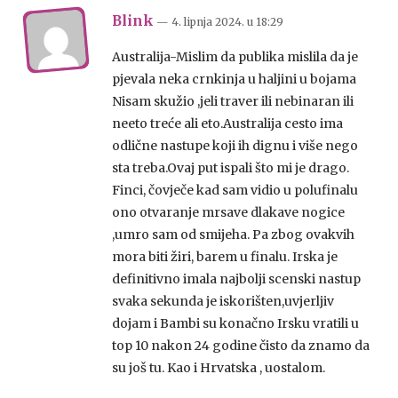
Blink
— 4. lipnja 2024.
u
18:29
Australija-Mislim da publika mislila da je
pjevala neka crnkinja u haljini u bojama
Nisam skužio ,jeli traver ili nebinaran ili
neeto treće ali eto.Australija cesto ima
odlične nastupe koji ih dignu i više nego
sta treba.Ovaj put ispali što mi je drago.
Finci, čovječe kad sam vidio u polufinalu
ono otvaranje mrsave dlakave nogice
,umro sam od smijeha. Pa zbog ovakvih
mora biti žiri, barem u finalu. Irska je
definitivno imala najbolji scenski nastup
svaka sekunda je iskorišten,uvjerljiv
dojam i Bambi su konačno Irsku vratili u
top 10 nakon 24 godine čisto da znamo da
su još tu. Kao i Hrvatska , uostalom.