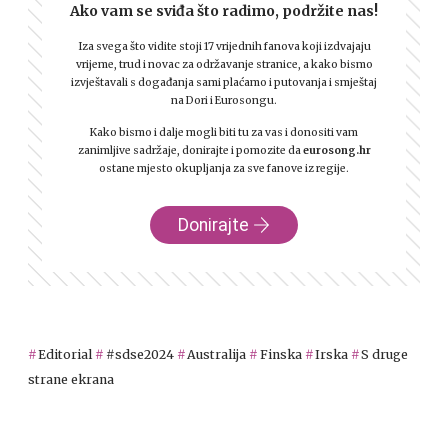
Ako vam se sviđa što radimo, podržite nas!
Iza svega što vidite stoji 17 vrijednih fanova koji izdvajaju
vrijeme, trud i novac za održavanje stranice, a kako bismo
izvještavali s događanja sami plaćamo i putovanja i smještaj
na Dori i Eurosongu.
Kako bismo i dalje mogli biti tu za vas i donositi vam
zanimljive sadržaje, donirajte i pomozite da
eurosong.hr
ostane mjesto okupljanja za sve fanove iz regije.
Donirajte
Editorial
#sdse2024
Australija
Finska
Irska
S druge
strane ekrana