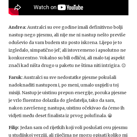
Andrea:
Australci su ove godine imali definitivno bolji
nastup nego pjesmu, ali nije me ni nastup nešto previše
oduševio da vam budem sto posto iskrena. Lijepo je to
izgledalo, simpatično jel’, ali istovremeno i apsolutno ne
konkurentno. Vokalno su bili odlični, ali malo taj aspekt
znači kad ništa drugo u paketu ne štima niti intrigira. 😐
Faruk:
Australci su sve nedostatke pjesme pokušali
nadoknaditi nastupom i, po meni, umalo uspjeli u toj
misiji. Nastup je uistinu prepun energije, poruka pjesme
je vrlo fluentno dolazila do gledatelja, tako da sam,
nakon završenog nastupa, uistinu očekivao da ćemo ih
vidjeti među deset finalista iz prvog polufinala. 😀
Filip:
Jedan sam od rijetkih koji voli poslušati ovu pjesmu
u studijskoj verziji, ali riječima ne mogu opisati koliko mi