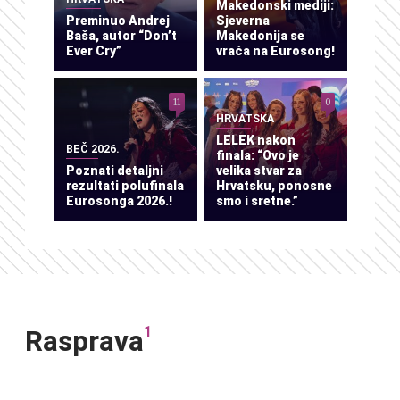
Makedonski mediji:
Preminuo Andrej
Sjeverna
Baša, autor “Don’t
Makedonija se
Ever Cry”
vraća na Eurosong!
11
0
HRVATSKA
LELEK nakon
BEČ 2026.
finala: “Ovo je
Poznati detaljni
velika stvar za
rezultati polufinala
Hrvatsku, ponosne
Eurosonga 2026.!
smo i sretne.”
1
Rasprava