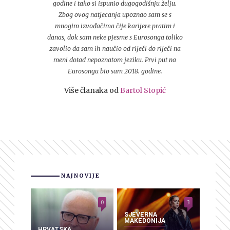
godine i tako si ispunio dugogodišnju želju.
Zbog ovog natjecanja upoznao sam se s
mnogim izvođačima čije karijere pratim i
danas, dok sam neke pjesme s Eurosonga toliko
zavolio da sam ih naučio od riječi do riječi na
meni dotad nepoznatom jeziku. Prvi put na
Eurosongu bio sam 2018. godine.
Više članaka od
Bartol Stopić
NAJNOVIJE
0
3
SJEVERNA
MAKEDONIJA
HRVATSKA