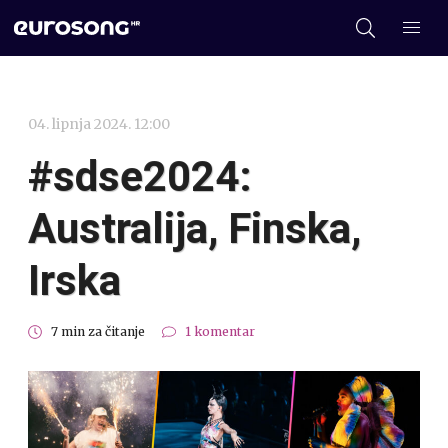
04. lipnja 2024. 12:00
#sdse2024:
Australija, Finska,
Irska
7 min za čitanje
1 komentar