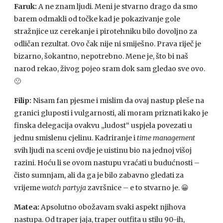
Faruk:
A ne znam ljudi. Meni je stvarno drago da smo
barem odmakli od točke kad je pokazivanje gole
stražnjice uz cerekanje i pirotehniku bilo dovoljno za
odličan rezultat. Ovo čak nije ni smiješno. Prava riječ je
bizarno, šokantno, nepotrebno. Mene je, što bi naš
narod rekao, živog pojeo sram dok sam gledao sve ovo.
🙁
Filip:
Nisam fan pjesme i mislim da ovaj nastup pleše na
granici gluposti i vulgarnosti, ali moram priznati kako je
finska delegacija ovakvu „ludost“ uspjela povezati u
jednu smislenu cjelinu. Kadriranje i
time management
svih ljudi na sceni ovdje je uistinu bio na jednoj višoj
razini. Hoću li se ovom nastupu vraćati u budućnosti –
čisto sumnjam, ali da ga je bilo zabavno gledati za
vrijeme
watch partyja
završnice – e to stvarno je.
😀
Matea:
Apsolutno obožavam svaki aspekt njihova
nastupa. Od traper jaja, traper outfita u stilu 90-ih,