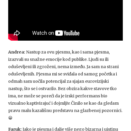
Andrea:
Nastup za ovu pjesmu, kao i sama pjesma,
izazvali su snažne emocije kod publike. Ljudi su ili
oduševljeni ili zgroženi, nema između. Ja sam na strani
oduševljenih. Pjesma mi se sviđala od samog početka i
odmah sam uočila potencijal za sjajan eurovizijski
nastup, što se i ostvarilo. Bez obzira kakve stavove tko
ima, ne može se poreći da je irski performans bio
vizualno kaptivirajuć i dojmljiv. Činilo se kao da gledam
pravu malu kazališnu predstavu na glazbenoj pozornici.
😀
Faruk:
Iako je pjesma i dalje više nego bizarna i uistinu