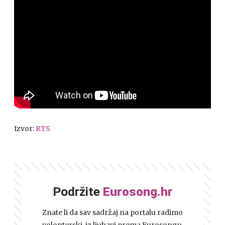
Izvor:
RTS
Podržite
Eurosong.hr
Znate li da sav sadržaj na portalu radimo
volonterski, iz ljubavi prema Eurosongu,