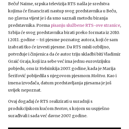
Beču! Naime, srpska televizija RTS našla je sredstva
kojima će financirati nastup svog predstavnika u Beču,
no glavna vijest je i da smo saznali metodu biranja
predstavnika. Prema
pisanju službene RTS-ove stranice
,
Srbija će svog predstavnika birati preko formata iz 2010.
i 2011. godine – tri pjesme poznatog autora, koji će sam
izabrati tko će izvesti pjesme. Da RTS misli ozbiljno,
potvrđuje i činjenica da će autor triju skladbi biti Vladimir
Graić Graja, koji iza sebe već ima jednu eurovizijsku
pobjedu, onu iz Helsinkija 2007. godine, kada je Marija
Šerifović pobijedila s njegovom pjesmom
Molitva
. Kao i
imena izvođača, datum predstavljanja pjesama je još
uvijek nepoznat.
Ovaj događaj će RTS realizirati u suradnji s
produkcijskom kućom
Beoton
, s kojom su uspješno
surađivali i sada već davne 2007. godine.