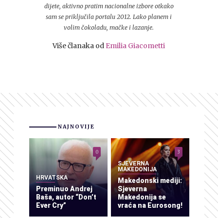
dijete, aktivno pratim nacionalne izbore otkako
sam se priključila portalu 2012. Lako planem i
volim čokoladu, mačke i lazanje.
Više članaka od
Emilia Giacometti
NAJNOVIJE
0
3
SJEVERNA
MAKEDONIJA
HRVATSKA
Makedonski mediji:
Preminuo Andrej
Sjeverna
Baša, autor “Don’t
Makedonija se
Ever Cry”
vraća na Eurosong!