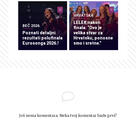
11
0
HRVATSKA
LELEK nakon
BEČ 2026.
finala: “Ovo je
Poznati detaljni
velika stvar za
rezultati polufinala
Hrvatsku, ponosne
Eurosonga 2026.!
smo i sretne.”
Još nema komentara. Neka tvoj komentar bude prvi?