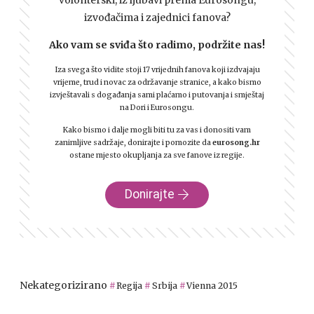
izvođačima i zajednici fanova?
Ako vam se sviđa što radimo, podržite nas!
Iza svega što vidite stoji 17 vrijednih fanova koji izdvajaju
vrijeme, trud i novac za održavanje stranice, a kako bismo
izvještavali s događanja sami plaćamo i putovanja i smještaj
na Dori i Eurosongu.
Kako bismo i dalje mogli biti tu za vas i donositi vam
zanimljive sadržaje, donirajte i pomozite da
eurosong.hr
ostane mjesto okupljanja za sve fanove iz regije.
Donirajte
Nekategorizirano
Regija
Srbija
Vienna 2015