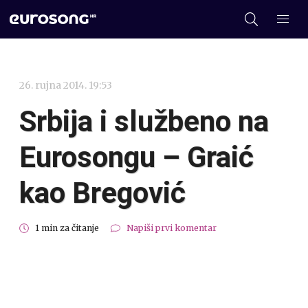
26. rujna 2014. 19:53
Srbija i službeno na
Eurosongu – Graić
kao Bregović
1 min za čitanje
Napiši prvi komentar