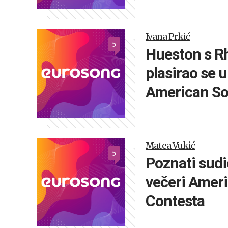
Ivana Prkić
5
Hueston s R
plasirao se u
American So
Matea Vukić
5
Poznati sudi
večeri Amer
Contesta