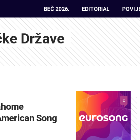
BEČ 2026.
EDITORIAL
POVIJ
čke Države
0
lahome
American Song