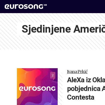
Sjedinjene Ameri
Ivana Prkić
2
AleXa iz Ok
pobjednica 
Contesta