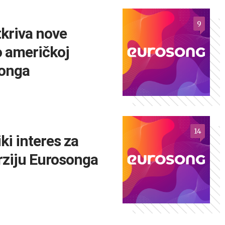
9
tkriva nove
o američkoj
songa
14
ki interes za
rziju Eurosonga