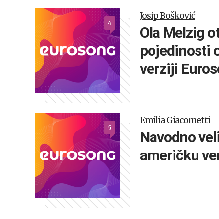
Josip Bošković
4
Ola Melzig o
pojedinosti 
verziji Euro
Emilia Giacometti
5
Navodno veli
američku ve