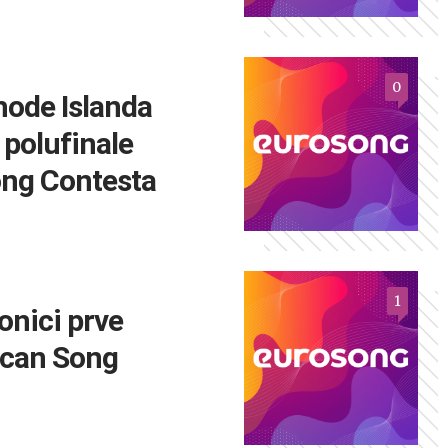
0
hode Islanda
 polufinale
ng Contesta
1
onici prve
ican Song