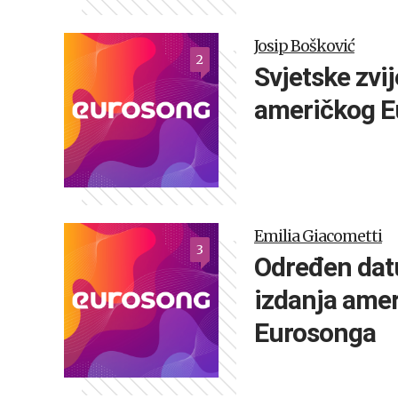
Josip Bošković
2
Svjetske zvij
američkog E
Emilia Giacometti
3
Određen dat
izdanja amer
Eurosonga