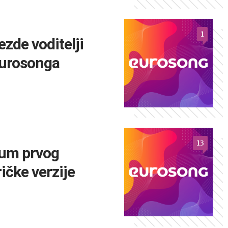
1
ezde voditelji
urosonga
13
um prvog
ičke verzije