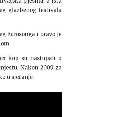
hrvatska pjesma, a ista
ćeg glazbenog festivala
jeg Eurosonga i pravo je
kom.
ici koji su nastupali u
. mjestu. Nakon 2009. za
ko u sjećanje.