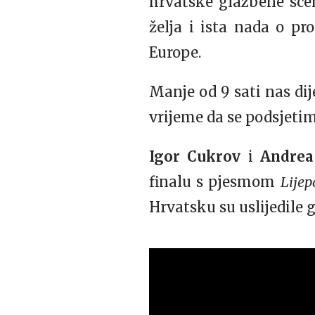
hrvatske glazbene scen
želja i ista nada o pr
Europe.
Manje od 9 sati nas dij
vrijeme da se podsjeti
Igor Cukrov
i
Andrea
finalu s pjesmom
Lijep
Hrvatsku su uslijedile 