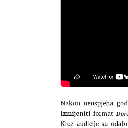
Nakon neuspjeha godin
izmijeniti
format
Dor
Kroz audicije su odabr