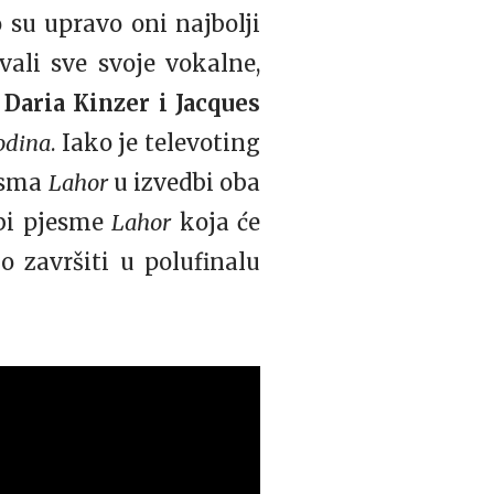
su upravo oni najbolji
vali sve svoje vokalne,
i
Daria Kinzer i Jacques
odina
. Iako je televoting
jesma
Lahor
u izvedbi oba
dbi pjesme
Lahor
koja će
 završiti u polufinalu