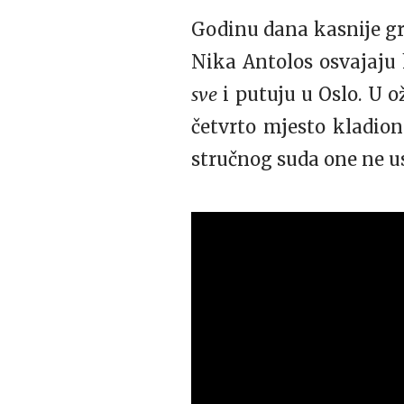
Godinu dana kasnije g
Nika Antolos osvajaju
sve
i putuju u Oslo. U 
četvrto mjesto kladion
stručnog suda one ne usp