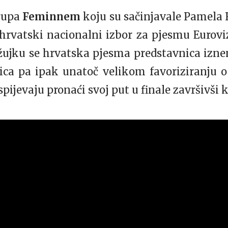
rupa
Feminnem
koju su sačinjavale Pamela 
 hrvatski nacionalni izbor za pjesmu Eurov
ožujku se hrvatska pjesma predstavnica izn
ica pa ipak unatoč velikom favoriziranju o
ijevaju pronaći svoj put u finale završivši k