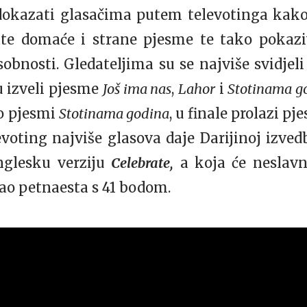
dokazati glasačima putem televotinga kako 
ate domaće i strane pjesme te tako pokazi
sobnosti. Gledateljima su se najviše svidjel
u izveli pjesme
Još ima nas
,
Lahor
i
Stotinama g
ao pjesmi
Stotinama godina
, u finale prolazi p
levoting najviše glasova daje Darijinoj izve
englesku verziju
Celebrate
,
a koja će neslavno
ao petnaesta s 41 bodom.