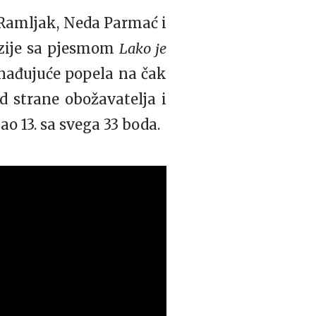
Ramljak, Neda Parmać i
izije sa pjesmom
Lako je
enađujuće popela na čak
d strane obožavatelja i
ao 13. sa svega 33 boda.