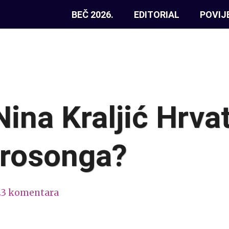
BEČ 2026.
EDITORIAL
POVIJ
Nina Kraljić Hrva
urosonga?
23 komentara