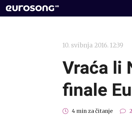
10. svibnja 2016. 12:39
Vraća li 
finale E
4 min za čitanje