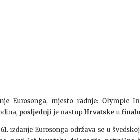
anje Eurosonga, mjesto radnje: Olympic 
godina,
posljednji
je nastup
Hrvatske
u
final
61. izdanje Eurosonga održava se u švedskoj 