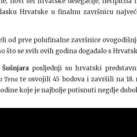
e, novi šef hrvatske delegacije, netipična 
olasku Hrvatske u finalnu završnicu najve
eli od prve polufinalne završnice ovogodišn
mo što se svih ovih godina događalo s Hrvats
 Šušnjara
posljednji su hrvatski predstavn
a Tena
te osvojili 45 bodova i završili na 18
godine koje je najbolje potisnuti negdje dubo