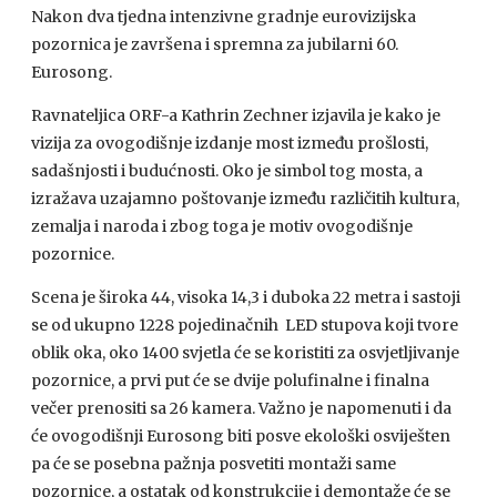
Nakon dva tjedna intenzivne gradnje eurovizijska
pozornica je završena i spremna za jubilarni 60.
Eurosong.
Ravnateljica ORF-a Kathrin Zechner izjavila je kako je
vizija za ovogodišnje izdanje most između prošlosti,
sadašnjosti i budućnosti. Oko je simbol tog mosta, a
izražava uzajamno poštovanje između različitih kultura,
zemalja i naroda i zbog toga je motiv ovogodišnje
pozornice.
Scena je široka 44, visoka 14,3 i duboka 22 metra i sastoji
se od ukupno 1228 pojedinačnih LED stupova koji tvore
oblik oka, oko 1400 svjetla će se koristiti za osvjetljivanje
pozornice, a prvi put će se dvije polufinalne i finalna
večer prenositi sa 26 kamera. Važno je napomenuti i da
će ovogodišnji Eurosong biti posve ekološki osviješten
pa će se posebna pažnja posvetiti montaži same
pozornice, a ostatak od konstrukcije i demontaže će se