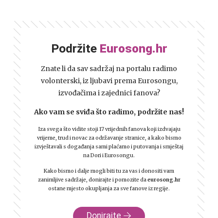
Podržite
Eurosong.hr
Znate li da sav sadržaj na portalu radimo
volonterski, iz ljubavi prema Eurosongu,
izvođačima i zajednici fanova?
Ako vam se sviđa što radimo, podržite nas!
Iza svega što vidite stoji 17 vrijednih fanova koji izdvajaju
vrijeme, trud i novac za održavanje stranice, a kako bismo
izvještavali s događanja sami plaćamo i putovanja i smještaj
na Dori i Eurosongu.
Kako bismo i dalje mogli biti tu za vas i donositi vam
zanimljive sadržaje, donirajte i pomozite da
eurosong.hr
ostane mjesto okupljanja za sve fanove iz regije.
Donirajte