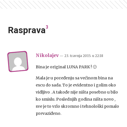
3
Rasprava
Nikolajev
— 23. travnja 2015.
u
22:18
Bina je original LUNA PARK ! 🙂
Mala je u poređenju sa većinom bina na
escu do sada. To je evidentno i golim oko
vidljivo . A takođe nije ništa posebno u bilo
ko smislu. Poslednjih godina ništa novo ,
sve je to vrlo skromno i tehnološki pomalo
prevaziđeno.