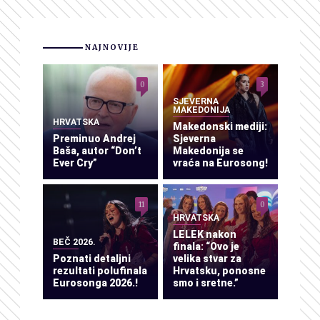
NAJNOVIJE
0
3
SJEVERNA
MAKEDONIJA
HRVATSKA
Makedonski mediji:
Preminuo Andrej
Sjeverna
Baša, autor “Don’t
Makedonija se
Ever Cry”
vraća na Eurosong!
11
0
HRVATSKA
LELEK nakon
BEČ 2026.
finala: “Ovo je
Poznati detaljni
velika stvar za
rezultati polufinala
Hrvatsku, ponosne
Eurosonga 2026.!
smo i sretne.”