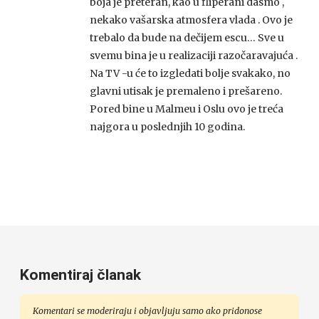
boja je preteran, kao u fliperani dasmo ,
nekako vašarska atmosfera vlada . Ovo je
trebalo da bude na dečijem escu… Sve u
svemu bina je u realizaciji razočaravajuća .
Na TV -u će to izgledati bolje svakako, no
glavni utisak je premaleno i prešareno.
Pored bine u Malmeu i Oslu ovo je treća
najgora u poslednjih 10 godina.
Komentiraj članak
Komentari se moderiraju i objavljuju samo ako pridonose