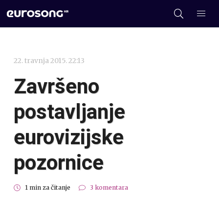
22. travnja 2015. 22:13
Završeno
postavljanje
eurovizijske
pozornice
1 min za čitanje
3 komentara