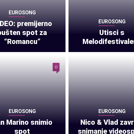
EUROSONG
EUROSONG
DEO: premijerno
pušten spot za
Utisci s
“Romancu”
Melodifestival
0
EUROSONG
EUROSONG
n Marino snimio
Nico & Vlad završ
spot
snimanje videos