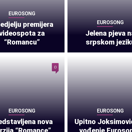
EUROSONG
EUROSONG
edjelju premijera
videospota za
Jelena pjeva n
“Romancu”
srpskom jezik
0
EUROSONG
EUROSONG
edstavljena nova
Upitno Joksimovi
rzija “Romance”
vođenje Euroso