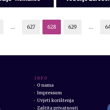
…
627
628
629
…
6
I N F O
O nama
Impressum
Uvjeti korištenja
Zaštita privatnosti
.