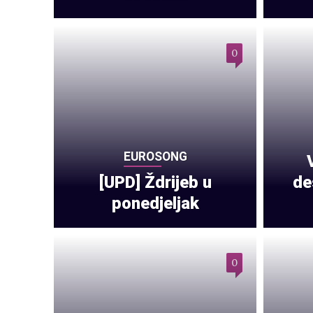
0
EUROSONG
[UPD] Ždrijeb u
de
ponedjeljak
0