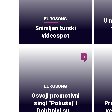
EUROSONG
U n
Snimljen turski
videospot
0
EUROSONG
Osvoji promotivni
singl “Pokušaj”!
Pr
Dobitnici su…
ve