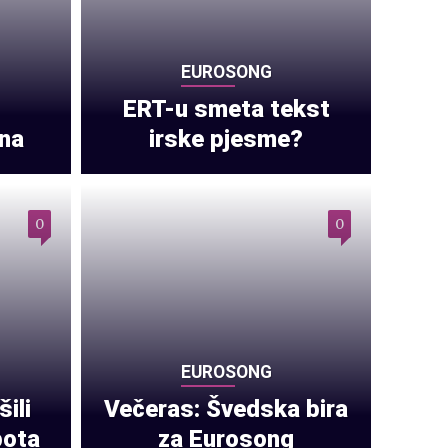
EUROSONG
ERT-u smeta tekst
ena
irske pjesme?
0
0
EUROSONG
ili
Večeras: Švedska bira
pota
za Eurosong