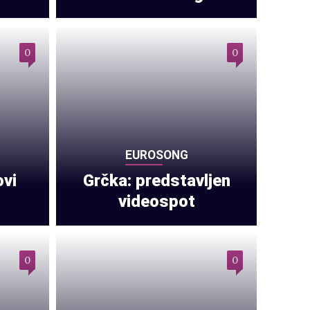
0
0
EUROSONG
ovi
Grčka: predstavljen
videospot
0
0