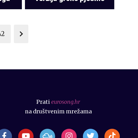
42
Prati
eurosong.hr
na društvenim mrežama