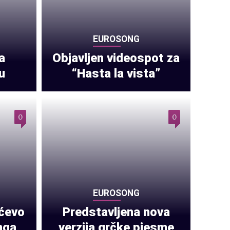
EUROSONG
a
Objavljen videospot za
u
“Hasta la vista”
0
0
EUROSONG
ćevo
Predstavljena nova
nga
verzija grčke pjesme