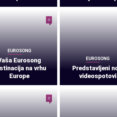
0
EUROSONG
EUROSONG
Vaša Eurosong
stinacija na vrhu
Predstavljeni n
Europe
videospotovi
0