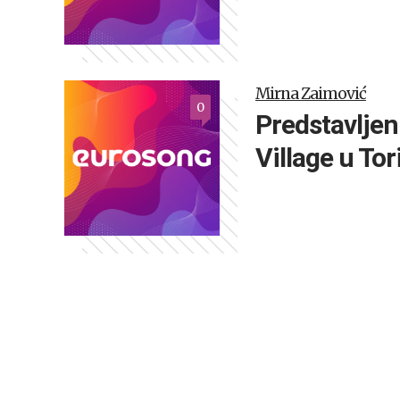
Mirna Zaimović
0
Predstavljen
Village u Tor