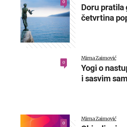
0
Doru pratila
četvrtina po
Mirna Zaimović
0
Yogi o nastup
i sasvim sa
Mirna Zaimović
0