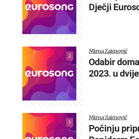
Dječji Euros
Mirna Zaimović
2
Odabir doma
2023. u dvije
Mirna Zaimović
5
Počinju pri