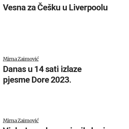
Vesna za Češku u Liverpoolu
Mirna Zaimović
Danas u 14 sati izlaze
pjesme Dore 2023.
Mirna Zaimović