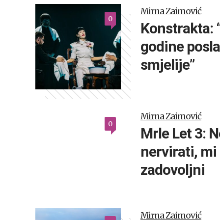
Mirna Zaimović
0
Konstrakta: 
godine posla
smjelije”
Mirna Zaimović
0
Mrle Let 3: 
nervirati, mi
zadovoljni
Mirna Zaimović