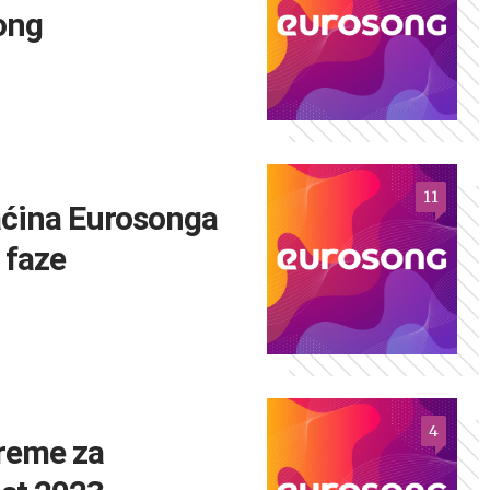
ong
11
ćina Eurosonga
 faze
4
preme za