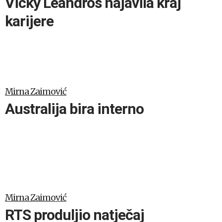
Vicky Leandros najavila kraj
karijere
Mirna Zaimović
Australija bira interno
Mirna Zaimović
RTS produljio natječaj