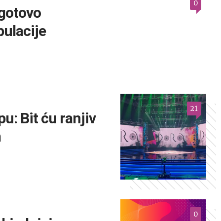
0
 gotovo
pulacije
21
u: Bit ću ranjiv
m
0