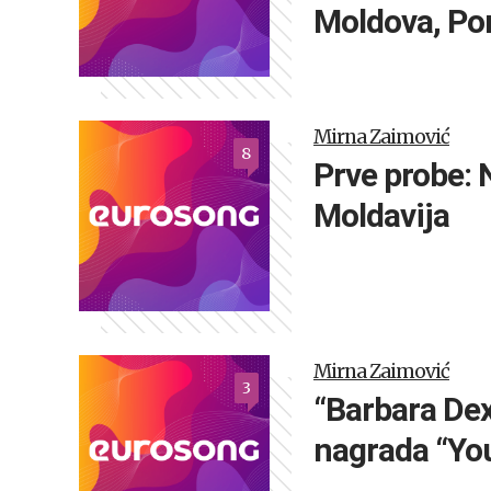
Moldova, Po
Mirna Zaimović
8
Prve probe: 
Moldavija
Mirna Zaimović
3
“Barbara Dex
nagrada “You