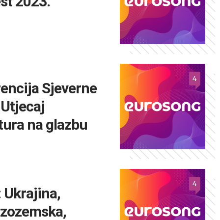
st 2023.
4
encija Sjeverne
Utjecaj
ltura na glazbu
4
 Ukrajina,
izozemska,