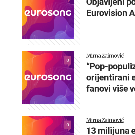
Objavljeni p
Eurovision 
Mirna Zaimović
0
“Pop-populi
orijentirani 
fanovi više 
Mirna Zaimović
0
13 milijuna 