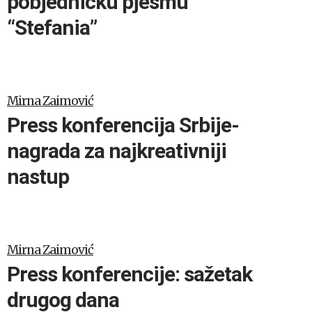
pobjedničku pjesmu
“Stefania”
Mirna Zaimović
Press konferencija Srbije-
nagrada za najkreativniji
nastup
Mirna Zaimović
Press konferencije: sažetak
drugog dana