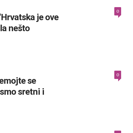
0
“Hrvatska je ove
la nešto
0
Nemojte se
 smo sretni i