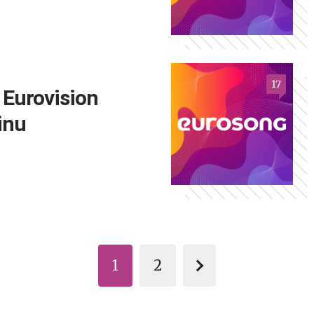
17
 Eurovision
inu
1
2