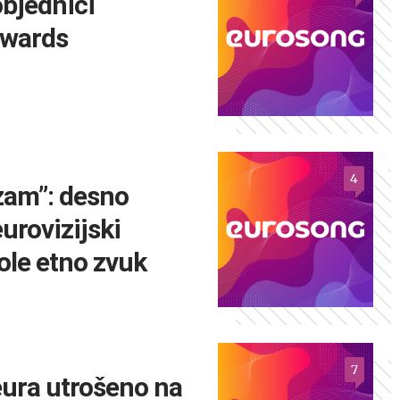
objednici
Awards
4
zam”: desno
eurovizijski
vole etno zvuk
7
eura utrošeno na