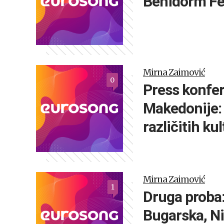
Benidorm Fe
Mirna Zaimović
0
Press konfer
Makedonije: 
različitih ku
Mirna Zaimović
1
Druga proba:
Bugarska, N