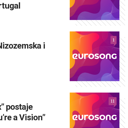
rtugal
1
Nizozemska i
11
” postaje
’re a Vision”