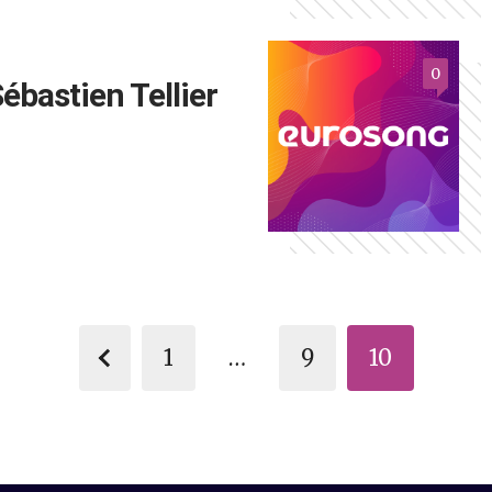
0
ébastien Tellier
1
…
9
10