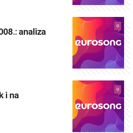
0
08.: analiza
0
k i na