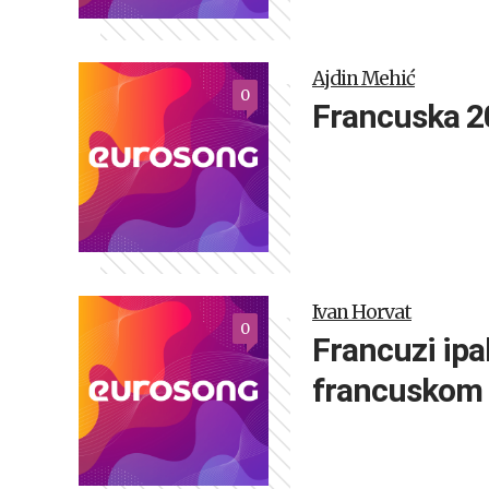
Ajdin Mehić
0
Francuska 20
Ivan Horvat
0
Francuzi ipa
francuskom