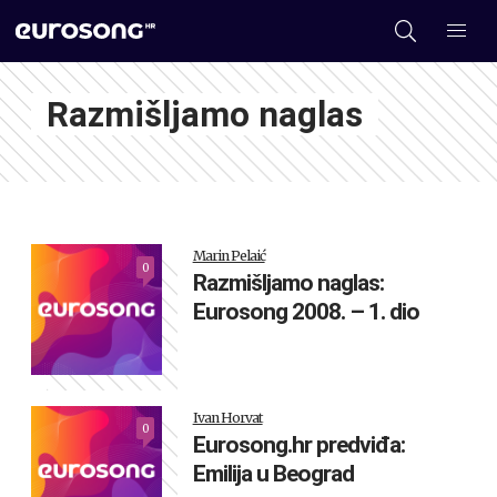
Razmišljamo naglas
Marin Pelaić
0
Razmišljamo naglas:
Eurosong 2008. – 1. dio
Ivan Horvat
0
Eurosong.hr predviđa:
Emilija u Beograd