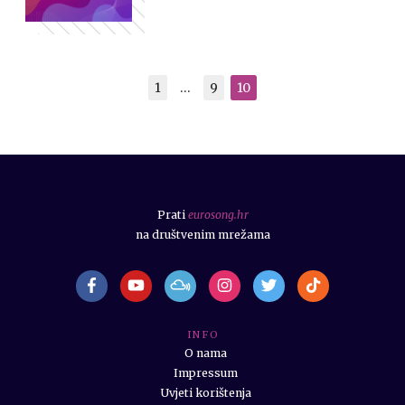
1
…
9
10
Prati
eurosong.hr
na društvenim mrežama
I N F O
O nama
Impressum
Uvjeti korištenja