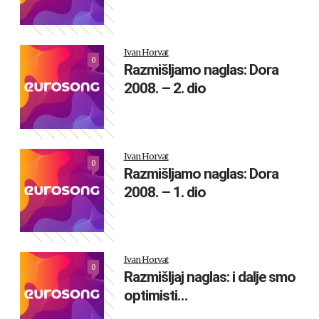
Ivan Horvat
0
Razmišljamo naglas: Dora
2008. – 2. dio
Ivan Horvat
0
Razmišljamo naglas: Dora
2008. – 1. dio
Ivan Horvat
0
Razmišljaj naglas: i dalje smo
optimisti…