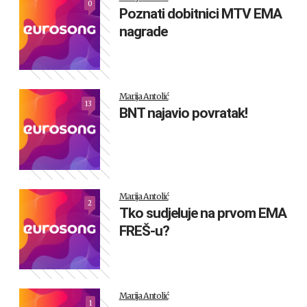
0
Poznati dobitnici MTV EMA
nagrade
Marija Antolić
13
BNT najavio povratak!
Marija Antolić
2
Tko sudjeluje na prvom EMA
FREŠ-u?
Marija Antolić
1