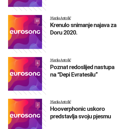
Marija Antolić
10
Krenulo snimanje najava za
Doru 2020.
Marija Antolić
4
Poznat redoslijed nastupa
na “Depi Evratesilu”
Marija Antolić
2
Hooverphonic uskoro
predstavlja svoju pjesmu