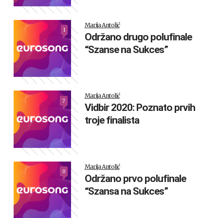
Marija Antolić
1
Održano drugo polufinale
“Szanse na Sukces”
Marija Antolić
7
Vidbir 2020: Poznato prvih
troje finalista
Marija Antolić
0
Održano prvo polufinale
“Szansa na Sukces”