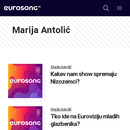
Marija Antolić
Marija Antolić
4
Kakav nam show spremaju
Nizozemci?
Marija Antolić
1
Tko ide na Euroviziju mladih
glazbenika?