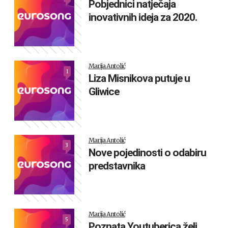
Pobjednici natječaja
inovativnih ideja za 2020.
Marija Antolić
1
Liza Misnikova putuje u
Gliwice
Marija Antolić
3
Nove pojedinosti o odabiru
predstavnika
Marija Antolić
5
Poznata Youtuberica želi