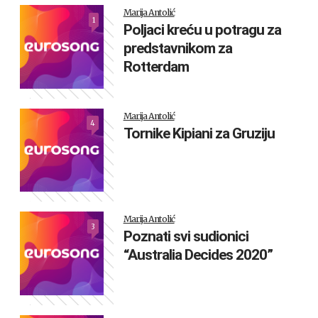
Marija Antolić
1
Poljaci kreću u potragu za
predstavnikom za
Rotterdam
Marija Antolić
4
Tornike Kipiani za Gruziju
Marija Antolić
3
Poznati svi sudionici
“Australia Decides 2020”