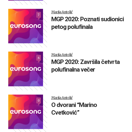
Marija Antolić
7
MGP 2020: Poznati sudionici
petog polufinala
Marija Antolić
6
MGP 2020: Završila četvrta
polufinalna večer
Marija Antolić
0
O dvorani “Marino
Cvetković”