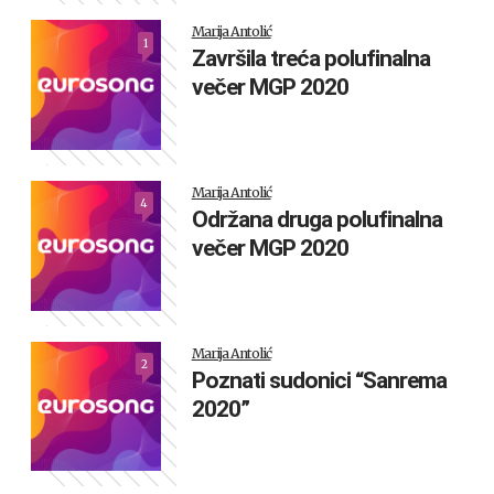
Marija Antolić
1
Završila treća polufinalna
večer MGP 2020
Marija Antolić
4
Održana druga polufinalna
večer MGP 2020
Marija Antolić
2
Poznati sudonici “Sanrema
2020”