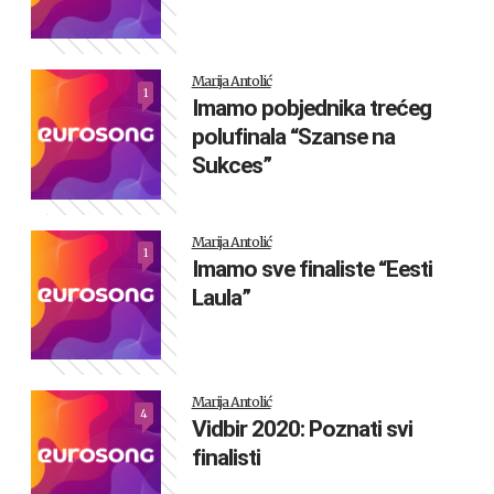
Marija Antolić
1
Imamo pobjednika trećeg
polufinala “Szanse na
Sukces”
Marija Antolić
1
Imamo sve finaliste “Eesti
Laula”
Marija Antolić
4
Vidbir 2020: Poznati svi
finalisti