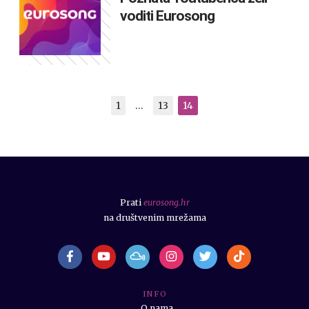
voditi Eurosong
1
…
13
14
Prati
eurosong.hr
na društvenim mrežama
I N F O
O nama