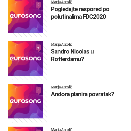
Marija Antolić
0
Pogledajte raspored po
polufinalima FDC2020
Marija Antolić
4
Sandro Nicolas u
Rotterdamu?
Marija Antolić
6
Andora planira povratak?
Marija Antolić